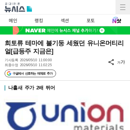
메인
랭킹
섹션
포토
희토류 테마에 불기둥 세웠던 유니온머티리
얼[급등주 지금은]
기사등록
2026/05/10 11:00:00
가
가
최종수정
2026/05/10 11:02:25
구글에서 선호하는 매체로 추가
나흘새 주가 2배 뛰어