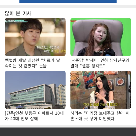
많이 본 기사
백혈병 재발 최성원 "치료가 날
'서준맘' 박세미, 연하 남자친구와
죽이는 것 같았다" 눈물
열애 "결혼 생각도"
[단독]인천 부평구 아파트서 10대
하리수 "미키정 보내주고 싶어 이
가 40대 친모 살해
혼…애 못 낳아 미안했다"