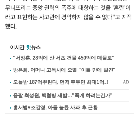
무너뜨리는 중앙 권력의 폭주에 대항하는 것을 '혼란'이
라고 표현하는 사고관에 경악하지 않을 수 없다"고 지적
했다.
이시간
핫
뉴스
"서장훈, 28억에 산 서초 건물 450억에 매물로"
방은희, 어머니 고독사에 오열 "이틀 만에 발견"
응팔 최성원, 백혈병 재발…"죽게 하려는건가"
홍서범♥조갑경, 아들 불륜 사과 후 근황