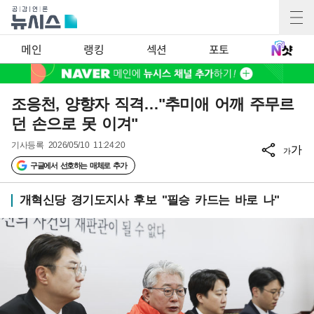
메인
랭킹
섹션
포토
조응천, 양향자 직격…"추미애 어깨 주무르
던 손으로 못 이겨"
기사등록
2026/05/10 11:24:20
가
가
구글에서 선호하는 매체로 추가
개혁신당 경기도지사 후보 "필승 카드는 바로 나"