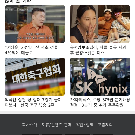
많이 본 기사
"서장훈, 28억에 산 서초 건물
홍서범♥조갑경, 아들 불륜 사과
450억에 매물로"
후 근황…밝은 미소
외국인 심판 성 접대 7경기 들여
SK하이닉스, 주당 375원 분기배당
다보니…한국 축구 '5승 2무'
결정…3분기 중 추가 주주환원 발
표
회사소개
제휴/컨텐츠 판매
약관·정책
고충처리