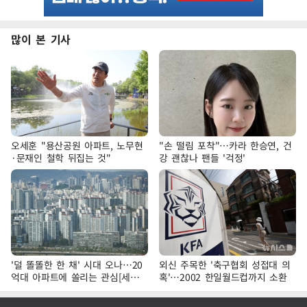
많이 본 기사
오세훈 "용산공원 아파트, 노무현
"손 떨림 포착"…카라 한승연, 건
·문재인 철학 뒤집는 것"
강 괜찮나 팬들 '걱정'
'덜 똘똘한 한 채' 시대 오나…20
외신 주목한 '축구협회 성접대 의
억대 아파트에 쏠리는 관심[세제
혹'…2002 한일월드컵까지 소환
개편, 그 이후②]