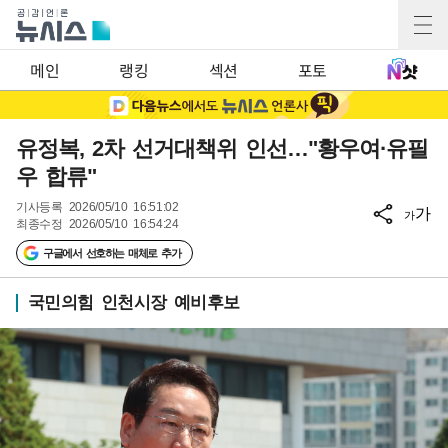
메인
랭킹
섹션
포토
유정복, 2차 선거대책위 인선…"황우여·유필
우 합류"
기사등록
2026/05/10 16:51:02
가
가
최종수정
2026/05/10 16:54:24
구글에서 선호하는 매체로 추가
국민의힘 인천시장 예비후보