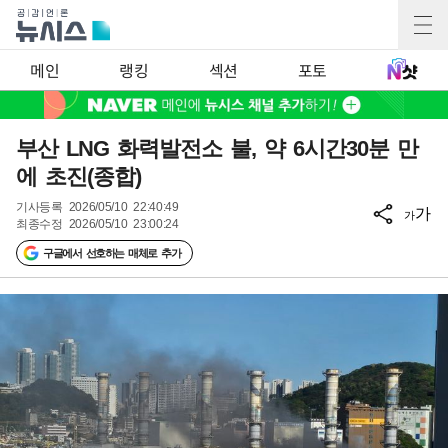
메인
랭킹
섹션
포토
부산 LNG 화력발전소 불, 약 6시간30분 만
에 초진(종합)
기사등록
2026/05/10 22:40:49
가
가
최종수정
2026/05/10 23:00:24
구글에서 선호하는 매체로 추가