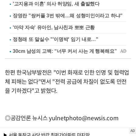
'고지용과 이혼' 의사 허양임, 새 출발했다
장영란 "쌍커풀 3번 밖에…왜 성형미인이라고 하냐"
'마약 자숙' 유아인, 남사친과 뽀뽀 근황
정청래 또 말실수 "'이명박' 임기 내로…"
한편 한국남부발전은 "이번 화재로 인한 인명 및 협력업
체 피해는 없다"면서 "전력 공급에 차질이 없도록 만전
을 기하겠다"고 밝혔다.
◎공감언론 뉴시스
yulnetphoto@newsis.com