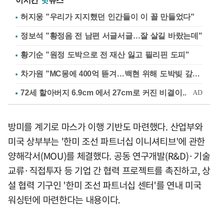
이시간
핫
뉴스
허지웅 "우리가 지지했던 인간들이 이 꼴 만들었다"
정보석 "황정음 전 남편 서글서글…잘 살길 바랐는데"
황기순 "원정 도박으로 전 재산 잃고 필리핀 도피"
차가원 "MC몽에 400억 뜯겨…백현 위해 도박빚 갚아줘"
방미를 계기로 마스가 이행 기반도 마련했다. 산업부와
미국 상부부는 '한미 조선 파트너십 이니셔티브'에 관한
양해각서(MOU)를 체결했다. 공동 연구개발(R&D)·기술
교류·직접투자 등 기업 간 협력 프로젝트를 촉진하고, 상
설 협력 기구인 '한미 조선 파트너십 센터'를 연내 미국
워싱턴에 마련한다는 내용이다.