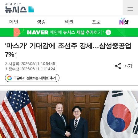
메인
랭킹
섹션
포토
'마스가' 기대감에 조선주 강세…삼성중공업
7%↑
기사등록
2026/05/11 10:54:45
가
가
최종수정
2026/05/11 11:14:24
구글에서 선호하는 매체로 추가