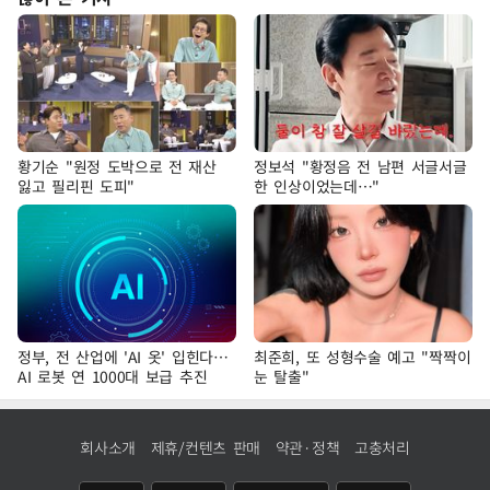
황기순 "원정 도박으로 전 재산
정보석 "황정음 전 남편 서글서글
잃고 필리핀 도피"
한 인상이었는데…"
정부, 전 산업에 'AI 옷' 입힌다…
최준희, 또 성형수술 예고 "짝짝이
AI 로봇 연 1000대 보급 추진
눈 탈출"
회사소개
제휴/컨텐츠 판매
약관·정책
고충처리