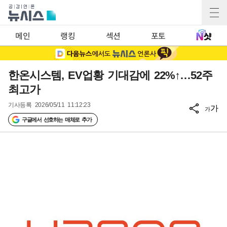
메인
랭킹
섹션
포토
한온시스템, EV업황 기대감에 22%↑…52주
최고가
기사등록
2026/05/11 11:12:23
가
가
구글에서 선호하는 매체로 추가