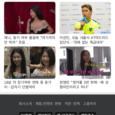
제니, 동거 여부 물음에 "여기까지
이강인, 오늘 서울서 AT마드리드
만 하자" 웃음
입단식…'전례 없는 특급대우'
18살 차 장기하와 연애 중 윤가
장영란 "쌍커풀 3번 밖에…왜 성
이…갑자기 단발머리
형미인이라고 하냐"
회사소개
제휴/컨텐츠 판매
약관·정책
고충처리