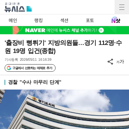
메인
랭킹
섹션
포토
'출장비 뻥튀기' 지방의원들…경기 112명·수
원 19명 입건(종합)
기사등록
2026/05/11 16:16:39
가
가
구글에서 선호하는 매체로 추가
경찰 "수사 마무리 단계"