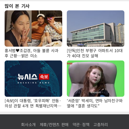
많이 본 기사
홍서범♥조갑경, 아들 불륜 사과
[단독]인천 부평구 아파트서 10대
후 근황…밝은 미소
가 40대 친모 살해
[속보]이 대통령, '호우피해' 안동·
'서준맘' 박세미, 연하 남자친구와
의성 관할 4개 면 특별재난지역
열애 "결혼 생각도"
선포
회사소개
제휴/컨텐츠 판매
약관·정책
고충처리