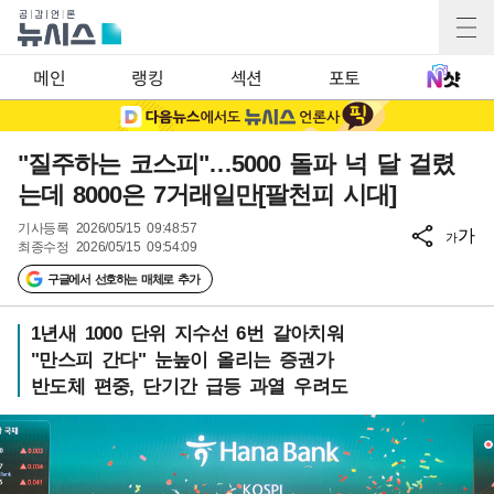
메인
랭킹
섹션
포토
"질주하는 코스피"…5000 돌파 넉 달 걸렸
는데 8000은 7거래일만[팔천피 시대]
기사등록
2026/05/15 09:48:57
가
가
최종수정
2026/05/15 09:54:09
구글에서 선호하는 매체로 추가
1년새 1000 단위 지수선 6번 갈아치워
"만스피 간다" 눈높이 올리는 증권가
반도체 편중, 단기간 급등 과열 우려도