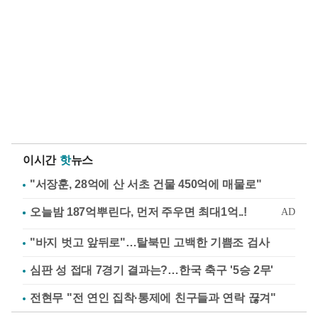
이시간
핫
뉴스
"서장훈, 28억에 산 서초 건물 450억에 매물로"
"바지 벗고 앞뒤로"…탈북민 고백한 기쁨조 검사
심판 성 접대 7경기 결과는?…한국 축구 '5승 2무'
전현무 "전 연인 집착·통제에 친구들과 연락 끊겨"