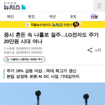
메인
랭킹
섹션
포토
증시 혼돈 속 나홀로 질주…LG전자도 주가
20만원 시대 여나
기사등록
2026/05/13 06:00:00
가
가
최종수정
2026/05/13 06:09:03
구글에서 선호하는 매체로 추가
주가 18% 급등 마감…역대 최고가 경신
본업 성장에 로봇·AI DC 사업 기대감까지