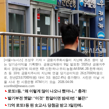
[서울=뉴시스] 조성우 기자 = 금융지주회사들이 지난해 26조 원이 넘
는 당기순이익을 기록했다. 금융감독원이 9일 발표한 '2025년 금융지주
회사 경영실적'에 따르면 KB·신한·하나·우리·농협·iM·BNK·JB·한투·메리
츠 등 10개 금융지주사의 지난해 연결 당기순이익은 26조7000억원으
로, 전년(23조7000억원) 대비 3조 원(12.4%) 증가했다. 사진은 이날 서
울 시내 한 시중은행 ATM기기 모습. 2026.04.09.
xconfind@newsis.com