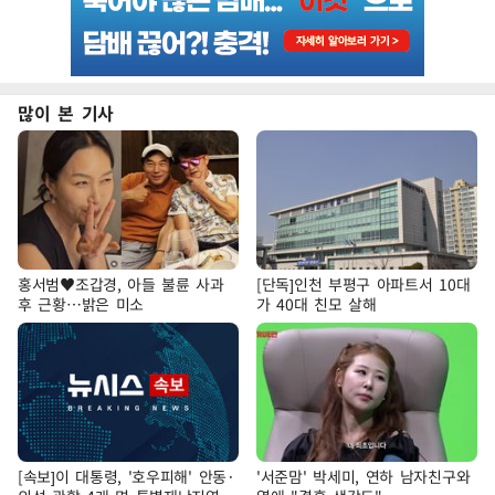
많이 본 기사
홍서범♥조갑경, 아들 불륜 사과
[단독]인천 부평구 아파트서 10대
후 근황…밝은 미소
가 40대 친모 살해
[속보]이 대통령, '호우피해' 안동·
'서준맘' 박세미, 연하 남자친구와