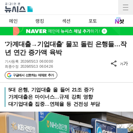
메인
랭킹
섹션
포토
'가계대출→기업대출' 물꼬 돌린 은행들…작
년 연간 증가액 육박
기사등록
2026/05/13 06:00:00
가
가
최종수정
2026/05/13 06:04:26
구글에서 선호하는 매체로 추가
5대 은행, 기업대출 올 들어 21조 증가
가계대출은 마이너스…규제 강회 영향
대기업대출 집중…연체율 등 건전성 부담