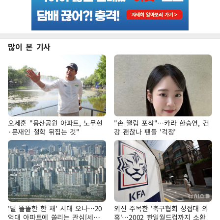
많이 본 기사
오세훈 "용산공원 아파트, 노무현
"손 떨림 포착"…카라 한승연, 건
·문재인 철학 뒤집는 것"
강 괜찮나 팬들 '걱정'
'덜 똘똘한 한 채' 시대 오나…20
외신 주목한 '축구협회 성접대 의
억대 아파트에 쏠리는 관심[세제
혹'…2002 한일월드컵까지 소환