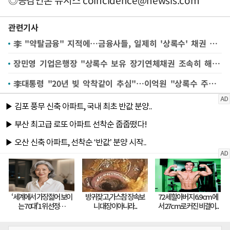
관련기사
李 "약탈금융" 지적에…금융사들, 일제히 '상록수' 채권 매각(종합2보)
장민영 기업은행장 "상록수 보유 장기연체채권 조속히 해결할 것"(종합)
李대통령 "20년 빚 악착같이 추심"…이억원 "상록수 주주 금융사 직접 설득"