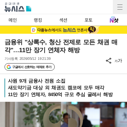
메인
랭킹
섹션
포토
금융위 "상록수, 청산 전제로 모든 채권 매
각"…11만 장기 연체자 해방
기사등록
2026/05/12 19:21:39
가
가
구글에서 선호하는 매체로 추가
사원 9개 금융사 전원 소집
새도약기금 대상 외 채권도 캠코에 모두 매각
11만 장기 연체자, 8450억 규모 추심 굴레서 해방