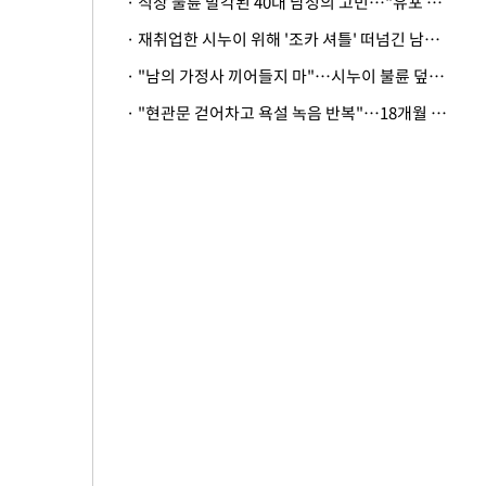
· 직장 불륜 발각된 40대 남성의 고민…"유포 동료 명예훼손·협박죄 고소 가능할까"
· 재취업한 시누이 위해 '조카 셔틀' 떠넘긴 남편…아내 "난 못한다"
· "남의 가정사 끼어들지 마"…시누이 불륜 덮으려는 남편에 억울한 아내
· "현관문 걷어차고 욕설 녹음 반복"…18개월 아기 키우는 집 뒤흔든 '앞집의 비극'