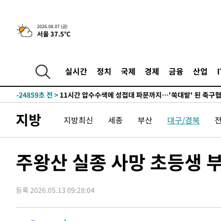
-29103초 전 >
[속보]코스닥, 2.86포인트(0.36%) 내린 798.81마감
-29056초 전 >
[속보]코스피, 6200선 약보합…0.60% 내린 6258.77에
2026.08.07 (금)
서울 37.5℃
-29036초 전 >
[속보]원·달러 환율, 7.7원 내린 1416.1원 마감
-28925초 전 >
[속보] 노원서 40.1도 관측…서울, 2018년 이후 첫 40도
-26015초 전 >
[속보]종합특검, '계엄 수용공간 확보' 신용해 前교정본
실시간
정치
국제
경제
금융
산업
-24888초 전 >
외신들도 주목한 韓축구 파문…"국민적 공분에 수사 재개
-24859초 전 >
11시간 압수수색에 성접대 파문까지…'쑥대밭' 된 축구
-23881초 전 >
[속보]규제합리화위원회 부위원장에 김태유 서울대 공대
지방
지방최신
세종
부산
대구/경북
병태 후임
-20239초 전 >
[속보]국힘 윤리위, '돌려차기 발언' 진종오·서범수 징계
-15564초 전 >
[속보] 7월 중국 수출 23.9%↑ 수입 27.5%↑…무역총
25.3%↑
-12724초 전 >
[속보]'채상병 순직 책임' 임성근, 항소심도 징역 3년
주왕산 실종 사망 초등생 
-12590초 전 >
[속보]종합특검, '관저이전 봐주기 감사' 유병호 구속기소
-9190초 전 >
민주 콩고 에볼라환자 4천명 돌파, 4053명 발생 1850명 
등록 2026.05.13 09:28:04
-8440초 전 >
[속보]'300억원대 사기 혐의' 차가원 대표 구속 송치
-7634초 전 >
"미 전국적 살모네라 식중독 원인은 멕시코산 할라피뇨"-- 
-6147초 전 >
[속보]경찰·노동부, HL만도 평택사업장 끼임 사망 관련 