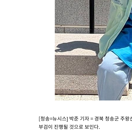
-9210초 전 >
민주 콩고 에볼라환자 4천명 돌파, 4053명 발생 1850명 
-8460초 전 >
[속보]'300억원대 사기 혐의' 차가원 대표 구속 송치
-7654초 전 >
"미 전국적 살모네라 식중독 원인은 멕시코산 할라피뇨"-- 
-6167초 전 >
[속보]경찰·노동부, HL만도 평택사업장 끼임 사망 관련 
-6048초 전 >
[속보]합수본, '투표율 허위 입력' 중앙·서울·경기도 선관위
압수수색
-5803초 전 >
[속보]원·달러 환율, 오전 9시 1423.8원
[청송=뉴시스] 박준 기자 = 경북 청송군 주왕
부검이 진행될 것으로 보인다.