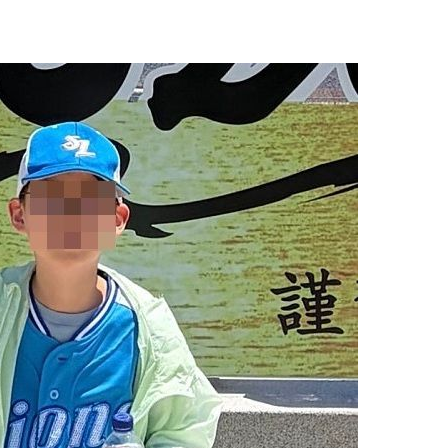
 등 9곳
단
무'
 마쳐
부장 기소
"
협회
 교수…이
 절차 개시
액