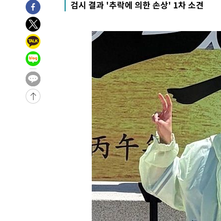
검시 결과 '추락에 의한 손상' 1차 소견
-6028초 전 >
[속보]합수본, '투표율 허위 입력' 중앙·서울·경기도 선관위
압수수색
-5783초 전 >
[속보]원·달러 환율, 오전 9시 1423.8원
-30136초 전 >
여자배구 이재영·이다영 자매, 아제르바이잔 투란VC 입
-29389초 전 >
외국인 심판 성 접대 7경기 들여다보니…한국 축구 '5승 2
-29123초 전 >
[속보]코스닥, 2.86포인트(0.36%) 내린 798.81마감
-29076초 전 >
[속보]코스피, 6200선 약보합…0.60% 내린 6258.77에
-29056초 전 >
[속보]원·달러 환율, 7.7원 내린 1416.1원 마감
-28945초 전 >
[속보] 노원서 40.1도 관측…서울, 2018년 이후 첫 40도
-26035초 전 >
[속보]종합특검, '계엄 수용공간 확보' 신용해 前교정본
-24908초 전 >
외신들도 주목한 韓축구 파문…"국민적 공분에 수사 재개
-24879초 전 >
11시간 압수수색에 성접대 파문까지…'쑥대밭' 된 축구
-23901초 전 >
[속보]규제합리화위원회 부위원장에 김태유 서울대 공대
병태 후임
-20259초 전 >
[속보]국힘 윤리위, '돌려차기 발언' 진종오·서범수 징계
-15584초 전 >
[속보] 7월 중국 수출 23.9%↑ 수입 27.5%↑…무역총
25.3%↑
-12744초 전 >
[속보]'채상병 순직 책임' 임성근, 항소심도 징역 3년
-12610초 전 >
[속보]종합특검, '관저이전 봐주기 감사' 유병호 구속기소