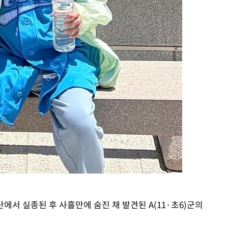
사망
CDC
압수수색
 등 9곳
산에서 실종된 후 사흘만에 숨진 채 발견된 A(11·초6)군의