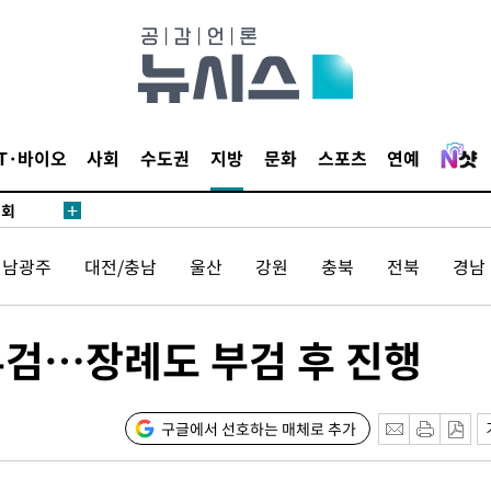
 마쳐
부장 기소
IT·바이오
사회
수도권
지방
문화
스포츠
연예
"
협회
 교수…이
전남광주
대전/충남
울산
강원
충북
전북
경남
 절차 개시
액
부검…장례도 부검 후 진행
사망
구글에서 선호하는 매체로 추가
CDC
압수수색