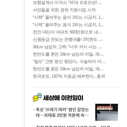
옥상 '쓰레기 테러' 범인 잡았는
데…과태료 3만원 처분에 숙박업
주 허탈