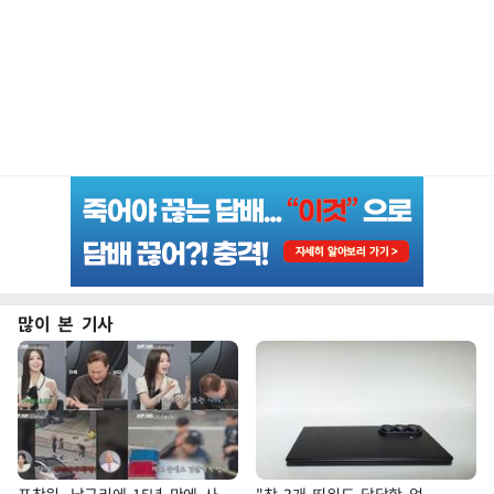
많이 본 기사
표창원, 남규리에 15년 만에 사
"창 3개 띄워도 답답함 없