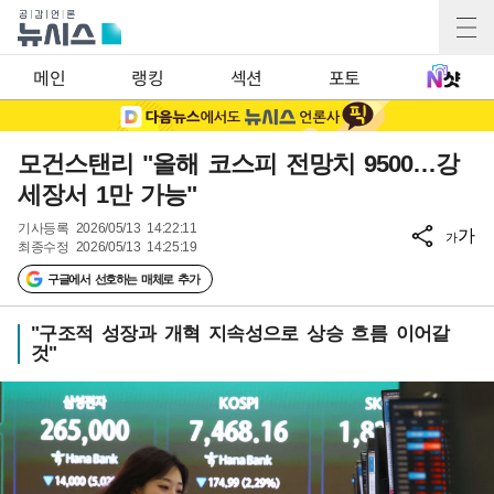
메인
랭킹
섹션
포토
모건스탠리 "올해 코스피 전망치 9500…강
세장서 1만 가능"
기사등록
2026/05/13 14:22:11
가
가
최종수정
2026/05/13 14:25:19
구글에서 선호하는 매체로 추가
"구조적 성장과 개혁 지속성으로 상승 흐름 이어갈
것"