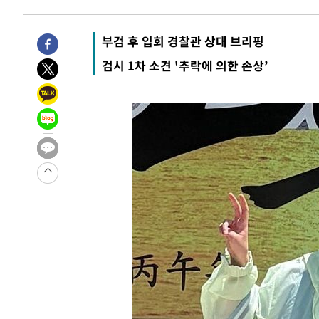
1시간 전 >
[속보]규제합리화위원회 부위원장에 김태유 서울대 공대 교
후임
-24112초 전 >
이강인, 폭염 속 AT마드리드 첫 훈련…80명 식사 대접까
부검 후 입회 경찰관 상대 브리핑
-21251초 전 >
미 사업체 일자리, 7월에 2.3만개 순감하고 그 전 2개월 1
검시 1차 소견 '추락에 의한 손상’
하향수정 (2보)
-20699초 전 >
[속보] 미 사업체, 일자리 7월에 2.3만 개 줄어…실업률은
↓
-16562초 전 >
[속보]이 대통령 "부동산 공급 기존 사고방식 매달리지 
실천"
-15647초 전 >
이란, "오만과 '중앙 단일 루트' 합의…북쪽 인바운드·남
운드는 임시"
-7215초 전 >
"낮 기온 소폭 하락"…수도권 폭염중대경보, 폭염경보로 
-7179초 전 >
[속보]이 대통령, '호우피해' 안동·의성 관할 4개 면 특별
포
-7142초 전 >
[단독]중수청 지원 검사들, 정원 초과 시 낮은 계급 임용…
갈 수도
-5113초 전 >
낮 최고 37도 찜통더위…곳곳 소나기·강원 많은 비[내일날
-3419초 전 >
SK하이닉스, 용인·청주 팹에 54조 투자…"AI 메모리 수요
응"
-275초 전 >
여자배구 이재영·이다영 자매, 아제르바이잔 투란VC 입단
7분 전 >
외국인 심판 성 접대 7경기 들여다보니…한국 축구 '5승 2무'
12분 전 >
[속보]코스닥, 2.86포인트(0.36%) 내린 798.81마감
13분 전 >
[속보]코스피, 6200선 약보합…0.60% 내린 6258.77에 마쳐
13분 전 >
[속보]원·달러 환율, 7.7원 내린 1416.1원 마감