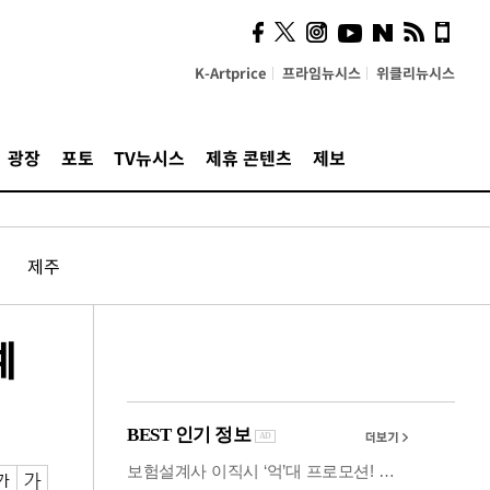
시, 스마트폰 액세서리에
NFC 더했다
K-Artprice
프라임뉴시스
위클리뉴시스
광장
포토
TV뉴시스
제휴 콘텐츠
제보
제주
예