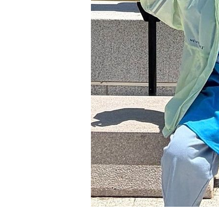
15분 전 >
[속보] 노원서 40.1도 관측…서울, 2018년 이후 첫 40도
1시간 전 >
[속보]종합특검, '계엄 수용공간 확보' 신용해 前교정본부장 
1시간 전 >
외신들도 주목한 韓축구 파문…"국민적 공분에 수사 재개"
1시간 전 >
11시간 압수수색에 성접대 파문까지…'쑥대밭' 된 축구협회
1시간 전 >
[속보]규제합리화위원회 부위원장에 김태유 서울대 공대 교
후임