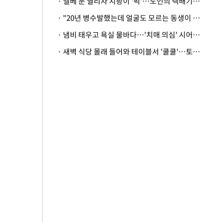
· 엘베 문 열리자 지팡이 '퍽'…노인의 택배기사 폭행 이유
· "20년 병수발했는데 얼굴도 모르는 동생이 유산 절반을"…배다른 형제 상속권 있을까
· 냄비 태우고 욕실 물바다…'치매 의심' 시어머니 검사 권유했다가 '날벼락'
· 새벽 식당 몰래 들어와 테이블서 '쿨쿨'…토사물 남기고 사라진 남성