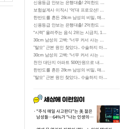
"주식 매일 사고판다"는 美 젊은
남성들…64%가 "나는 인생의
패배자“