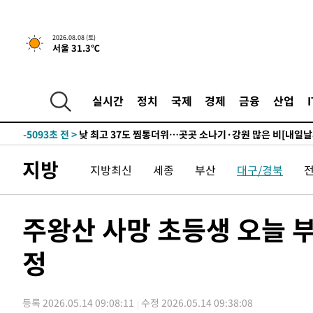
↓
-16542초 전 >
[속보]이 대통령 "부동산 공급 기존 사고방식 매달리지 
실천"
-15627초 전 >
이란, "오만과 '중앙 단일 루트' 합의…북쪽 인바운드·남
2026.08.08 (토)
서울 31.3℃
운드는 임시"
-7195초 전 >
"낮 기온 소폭 하락"…수도권 폭염중대경보, 폭염경보로 
-7159초 전 >
[속보]이 대통령, '호우피해' 안동·의성 관할 4개 면 특별
포
-7122초 전 >
[단독]중수청 지원 검사들, 정원 초과 시 낮은 계급 임용…
실시간
정치
국제
경제
금융
산업
갈 수도
-5093초 전 >
낮 최고 37도 찜통더위…곳곳 소나기·강원 많은 비[내일날
-3399초 전 >
SK하이닉스, 용인·청주 팹에 54조 투자…"AI 메모리 수요
응"
-255초 전 >
여자배구 이재영·이다영 자매, 아제르바이잔 투란VC 입단
지방
지방최신
세종
부산
대구/경북
8분 전 >
외국인 심판 성 접대 7경기 들여다보니…한국 축구 '5승 2무'
12분 전 >
[속보]코스닥, 2.86포인트(0.36%) 내린 798.81마감
13분 전 >
[속보]코스피, 6200선 약보합…0.60% 내린 6258.77에 마쳐
주왕산 사망 초등생 오늘 
13분 전 >
[속보]원·달러 환율, 7.7원 내린 1416.1원 마감
정
15분 전 >
[속보] 노원서 40.1도 관측…서울, 2018년 이후 첫 40도
1시간 전 >
[속보]종합특검, '계엄 수용공간 확보' 신용해 前교정본부장 
1시간 전 >
외신들도 주목한 韓축구 파문…"국민적 공분에 수사 재개"
등록 2026.05.14 09:08:11
수정 2026.05.14 09:38:08
1시간 전 >
11시간 압수수색에 성접대 파문까지…'쑥대밭' 된 축구협회