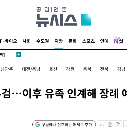
말고 과감히
쪽 아웃바
하향
재난지역 선
희망지 못
IT·바이오
사회
수도권
지방
문화
스포츠
연예
씨]
 선제 대
전남광주
대전/충남
울산
강원
충북
전북
경남
부검…이후 유족 인계해 장례 
기소
구글에서 선호하는 매체로 추가