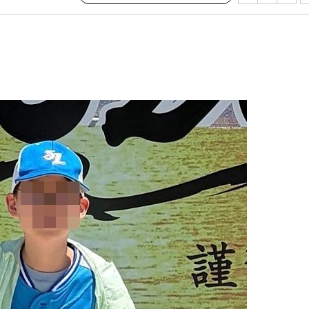
수…이병태
지(종합)
0.3만개
 4.1%로
말고 과감히
쪽 아웃바
하향
재난지역 선
희망지 못
씨]
 선제 대