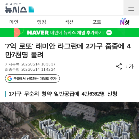
메인
랭킹
섹션
포토
'7억 로또' 래미안 라그란데 2가구 줍줍에 4
만7천명 몰려
기사등록
2026/05/14 10:33:37
가
가
최종수정
2026/05/14 11:42:24
구글에서 선호하는 매체로 추가
1가구 무순위 청약 일반공급에 4만6362명 신청