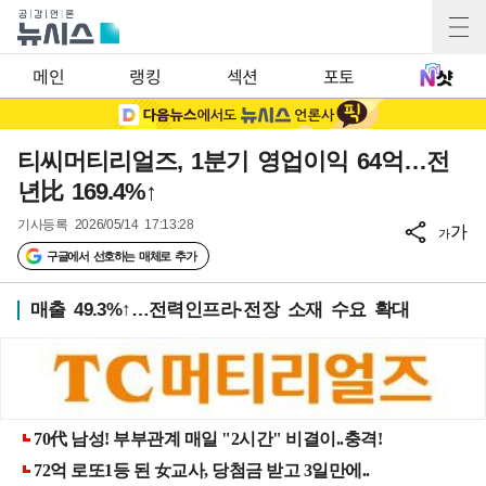
메인
랭킹
섹션
포토
티씨머티리얼즈, 1분기 영업이익 64억…전
년比 169.4%↑
기사등록
2026/05/14 17:13:28
가
가
구글에서 선호하는 매체로 추가
매출 49.3%↑…전력인프라·전장 소재 수요 확대