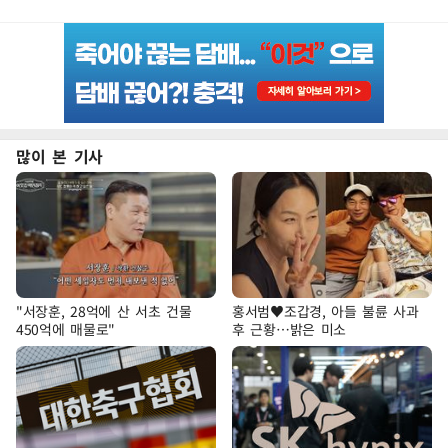
많이 본 기사
"서장훈, 28억에 산 서초 건물
홍서범♥조갑경, 아들 불륜 사과
450억에 매물로"
후 근황…밝은 미소