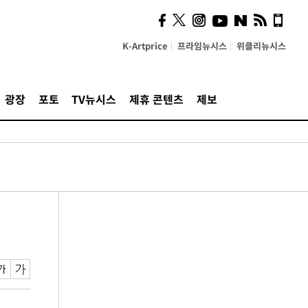
K-Artprice
프라임뉴시스
위클리뉴시스
광장
포토
TV뉴시스
제휴 콘텐츠
제보