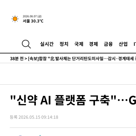
6시간 전 >
내일까지 39도 '펄펄'…기상청 "태풍 지나며 폭염 잠시 꺾인
2026.08.07 (금)
서울 30.3℃
-15189초 전 >
'월드컵 탈락 후폭풍' 축구협회…11시간 걸린 초유의 압
합)
-14625초 전 >
[속보] 뉴욕증시, 혼조 출발…나스닥 0.3%↓, 다우 0.1
-13418초 전 >
축구협회, 15년 전 심판 성 접대 파문에 "현재는 내부 지
실시간
정치
국제
경제
금융
산업
-12103초 전 >
경찰, '홍명보는 2순위' 결론냈던 스포츠윤리센터도 압
38분 전 >
[속보]합참 "北 발사체는 단거리탄도미사일…감시·경계태세 
42분 전 >
日방위성, 北이 동해로 쏜 발사체는 탄도미사일 가능성
1시간 전 >
[속보] SKT, 에이닷 서비스 장애 발생…"원인 파악 중"
1시간 전 >
[속보]합참 "북, 동해상으로 미상 발사체 발사"
1시간 전 >
'낮 최고 39도' 불볕더위…한밤 열대야도 계속[내일날씨]
"신약 AI 플랫폼 구축"…
1시간 전 >
[속보]7~9일 프로야구 3연전도 폭염 취소…11일 재개
1시간 전 >
"韓 외환시장 개입 관측 배경엔 美의 대한국 무역적자 있어"
등록 2026.05.15 09:14:18
1시간 전 >
'월드컵 탈락 후폭풍' 축구협회…초유의 압수수색에 '충격·당
1시간 전 >
서울 낮 37.9도, 올여름 최고치 경신…영등포 순간 '40도'
1시간 전 >
[속보]종합특검, 대검 추가 압수수색…내란 중요임무종사 혐