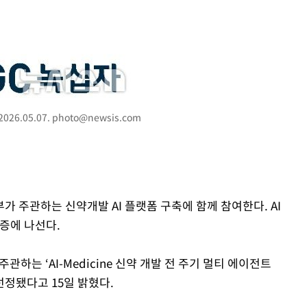
 격파
다"
26.05.07.
photo@newsis.com
수수색(종
4%↑
침 준수"
수수색
가 주관하는 신약개발 AI 플랫폼 구축에 함께 참여한다. AI
강화"
증에 나선다.
는 ‘AI-Medicine 신약 개발 전 주기 멀티 에이전트
 선정됐다고 15일 밝혔다.