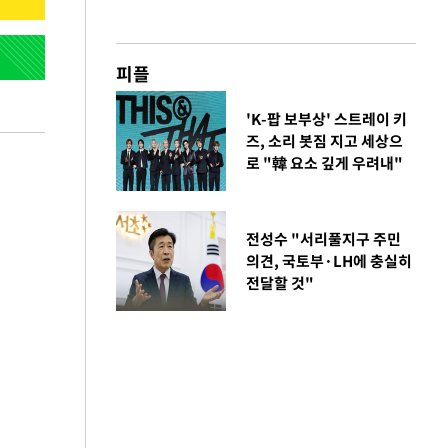
피플
'K-팝 보부상' 스트레이 키
즈, 소리 봇짐 지고 세상으
로 "韓 요소 깊게 우려내"
전성수 "서리풀지구 주민
의견, 국토부·LH에 충실히
전달할 것"