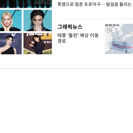
전남광주… 열화상 카메라에 담긴
폭염으로 멈춘 프로야구… 발걸음 돌리는
그래픽뉴스
태풍 '돌핀' 예상 이동
경로