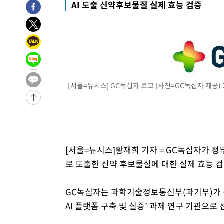
AI 도출 신약후보물질 실제 효능 검증
2시간 전 >
[속보]코스닥, 800p 회복…0.26% 오른 801.67 마감
2시간 전 >
[속보]코스피, 301.88포인트(4.58%) 내린 6296.38 마감
2시간 전 >
[속보]원·달러 환율, 0.7원 내린 1423.8원 마감
3시간 전 >
"여기 떨어졌다"…다누리, 스페이스X 로켓 달 충돌 흔적 포착
4시간 전 >
손흥민, 5경기 연속골 실패…LAFC는 승부차기 끝 과달라하라
6시간 전 >
내일까지 39도 '펄펄'…기상청 "태풍 지나며 폭염 잠시 꺾인
[서울=뉴시스] GC녹십자 로고 (사진=GC녹십자 제공) 20
-15189초 전 >
'월드컵 탈락 후폭풍' 축구협회…11시간 걸린 초유의 압
합)
-14625초 전 >
[속보] 뉴욕증시, 혼조 출발…나스닥 0.3%↓, 다우 0.1
-13418초 전 >
축구협회, 15년 전 심판 성 접대 파문에 "현재는 내부 지
-12103초 전 >
경찰, '홍명보는 2순위' 결론냈던 스포츠윤리센터도 압
[서울=뉴시스]황재희 기자 = GC녹십자가 정부
38분 전 >
[속보]합참 "北 발사체는 단거리탄도미사일…감시·경계태세 
로 도출한 신약 후보물질에 대한 실제 효능 검
42분 전 >
日방위성, 北이 동해로 쏜 발사체는 탄도미사일 가능성
1시간 전 >
[속보] SKT, 에이닷 서비스 장애 발생…"원인 파악 중"
GC녹십자는 과학기술정보통신부(과기부)가 주관하
1시간 전 >
[속보]합참 "북, 동해상으로 미상 발사체 발사"
AI 플랫폼 구축 및 실증’ 과제 연구 기관으로
1시간 전 >
'낮 최고 39도' 불볕더위…한밤 열대야도 계속[내일날씨]
1시간 전 >
[속보]7~9일 프로야구 3연전도 폭염 취소…11일 재개