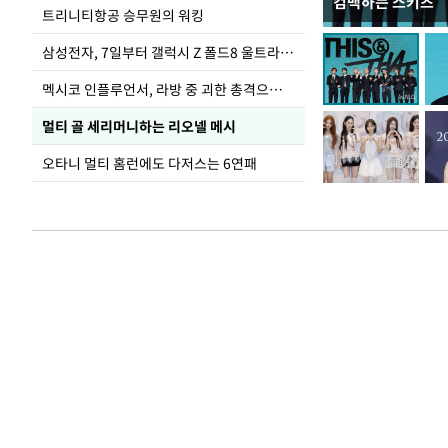
컴백하는 스키즈
입추 하루 앞둔 
트리니티항공 승무원의 워킹
폭염
삼성전자, 7일부터 갤럭시 Z 폴드8 울트라·폴드8·플립8 출시
멕시코 인플루언서, 라방 중 괴한 총격으로 사망
멀티 골 세리머니하는 리오넬 메시
오타니 멀티 홈런에도 다저스는 6연패