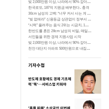
기자수첩
반도체 호황에도 경제 기초체
력 '뚝‘…서비스업 키워야
'홈플 피해' 소상공인 이번에