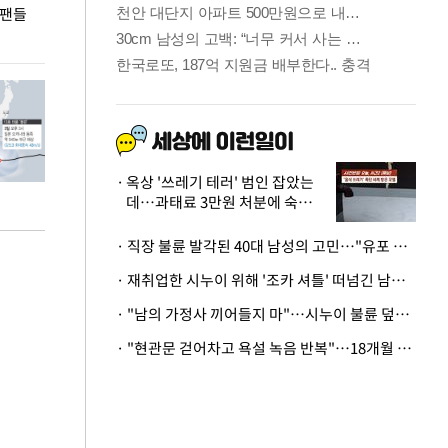
 팬들
이 대통령, '청년 대책 속도 높여야…폭염 문제도
입추 코앞인데 전
총력 대응'
옥상 '쓰레기 테러' 범인 잡았는
데…과태료 3만원 처분에 숙박업
주 허탈
· 직장 불륜 발각된 40대 남성의 고민…"유포 동료 명예훼손·협박죄 고소 가능할까"
· 재취업한 시누이 위해 '조카 셔틀' 떠넘긴 남편…아내 "난 못한다"
· "남의 가정사 끼어들지 마"…시누이 불륜 덮으려는 남편에 억울한 아내
· "현관문 걷어차고 욕설 녹음 반복"…18개월 아기 키우는 집 뒤흔든 '앞집의 비극'