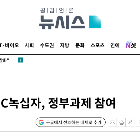
다"
수수색(종
4%↑
침 준수"
IT·바이오
사회
수도권
지방
문화
스포츠
연예
수수색
강화"
GC녹십자, 정부과제 참여
황'
구글에서 선호하는 매체로 추가
의