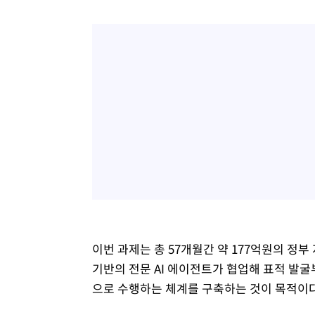
1시간 전 >
"韓 외환시장 개입 관측 배경엔 美의 대한국 무역적자 있어"
1시간 전 >
'월드컵 탈락 후폭풍' 축구협회…초유의 압수수색에 '충격·당
1시간 전 >
서울 낮 37.9도, 올여름 최고치 경신…영등포 순간 '40도'
1시간 전 >
[속보]종합특검, 대검 추가 압수수색…내란 중요임무종사 혐
2시간 전 >
[속보]코스닥, 800p 회복…0.26% 오른 801.67 마감
2시간 전 >
[속보]코스피, 301.88포인트(4.58%) 내린 6296.38 마감
2시간 전 >
[속보]원·달러 환율, 0.7원 내린 1423.8원 마감
3시간 전 >
"여기 떨어졌다"…다누리, 스페이스X 로켓 달 충돌 흔적 포착
4시간 전 >
손흥민, 5경기 연속골 실패…LAFC는 승부차기 끝 과달라하라
6시간 전 >
내일까지 39도 '펄펄'…기상청 "태풍 지나며 폭염 잠시 꺾인
이번 과제는 총 57개월간 약 177억원의 정부
기반의 전문 AI 에이전트가 협업해 표적 발
으로 수행하는 체계를 구축하는 것이 목적이다