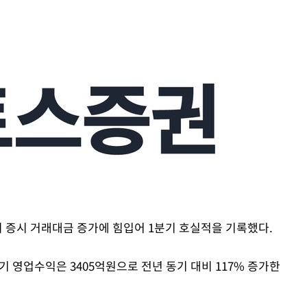
에서 두차
0일 후 발
 절차 개시
액
 사망
 CDC
외 증시 거래대금 증가에 힘입어 1분기 호실적을 기록했다.
 압수수색
위 등 9곳
 영업수익은 3405억원으로 전년 동기 대비 117% 증가한
출발