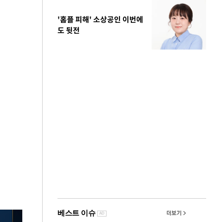
'홈플 피해' 소상공인 이번에
도 뒷전