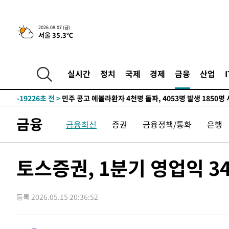
-1562초 전 >
[속보] 뉴욕증시, 일제 하락 마감…나스닥 0.06%↓
2026.08.07 (금)
서울 35.3℃
-30275초 전 >
[속보]국힘 윤리위, '돌려차기 발언' 진종오·서범수 징계
-25600초 전 >
[속보] 7월 중국 수출 23.9%↑ 수입 27.5%↑…무역총
25.3%↑
-22760초 전 >
[속보]'채상병 순직 책임' 임성근, 항소심도 징역 3년
실시간
정치
국제
경제
금융
산업
-22626초 전 >
[속보]종합특검, '관저이전 봐주기 감사' 유병호 구속기소
-19226초 전 >
민주 콩고 에볼라환자 4천명 돌파, 4053명 발생 1850명
-18476초 전 >
[속보]'300억원대 사기 혐의' 차가원 대표 구속 송치
금융
-17670초 전 >
"미 전국적 살모네라 식중독 원인은 멕시코산 할라피뇨"--
금융최신
증권
금융정책/통화
은행
-16183초 전 >
[속보]경찰·노동부, HL만도 평택사업장 끼임 사망 관련
-16064초 전 >
[속보]합수본, '투표율 허위 입력' 중앙·서울·경기도 선관
토스증권, 1분기 영업익 3
압수수색
-15819초 전 >
[속보]원·달러 환율, 오전 9시 1423.8원
-15615초 전 >
[속보]삼성전자·SK하이닉스 동반 강보합…1%대 상승 
-15601초 전 >
[속보]코스닥, 5.95포인트(0.74%) 상승한 807.62개장
등록 2026.05.15 20:36:52
-15569초 전 >
[속보]코스피, 6300선 재탈환…1.09% 오른 6365.07 
-12734초 전 >
시리아 다마스쿠스 교외에서 미니버스 폭발.. 14명 부상, 