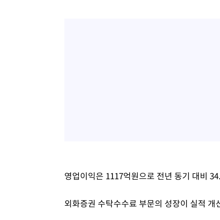
-15601초 전 >
[속보]코스닥, 5.95포인트(0.74%) 상승한 807.62개장
-15569초 전 >
[속보]코스피, 6300선 재탈환…1.09% 오른 6365.07 
-12734초 전 >
시리아 다마스쿠스 교외에서 미니버스 폭발.. 14명 부상, 
태
-12032초 전 >
입추에도 극한더위…서울 낮 39도 '폭염중대경보'
-6996초 전 >
이란, 호르무즈서 "적국 목표물들"과 대치로 남부 케슘섬
례 큰 폭발음
-5711초 전 >
[속보]美, 폴리실리콘 수입 규제…파생제품 15% 관세, 12
효
-3862초 전 >
[속보]트럼프, 美 원정출산 금지 행정명령 서명
-1562초 전 >
[속보] 뉴욕증시, 일제 하락 마감…나스닥 0.06%↓
영업이익은 1117억원으로 전년 동기 대비 34
외화증권 수탁수수료 부문의 성장이 실적 개