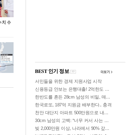
수치 수
"우리 결혼했어요" 네덜란드서 동성 커플 결혼식
폭염으로 멈춘 
열려