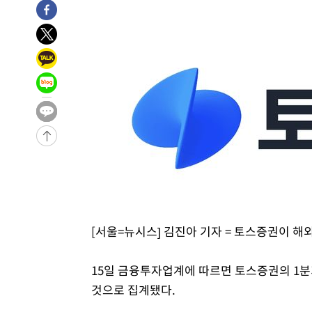
태
-12032초 전 >
입추에도 극한더위…서울 낮 39도 '폭염중대경보'
-6996초 전 >
이란, 호르무즈서 "적국 목표물들"과 대치로 남부 케슘섬
례 큰 폭발음
-5711초 전 >
[속보]美, 폴리실리콘 수입 규제…파생제품 15% 관세, 12
효
-3862초 전 >
[속보]트럼프, 美 원정출산 금지 행정명령 서명
-1562초 전 >
[속보] 뉴욕증시, 일제 하락 마감…나스닥 0.06%↓
-30275초 전 >
[속보]국힘 윤리위, '돌려차기 발언' 진종오·서범수 징계
-25600초 전 >
[속보] 7월 중국 수출 23.9%↑ 수입 27.5%↑…무역총
25.3%↑
-22760초 전 >
[속보]'채상병 순직 책임' 임성근, 항소심도 징역 3년
-22626초 전 >
[속보]종합특검, '관저이전 봐주기 감사' 유병호 구속기소
-19226초 전 >
민주 콩고 에볼라환자 4천명 돌파, 4053명 발생 1850명
-18476초 전 >
[속보]'300억원대 사기 혐의' 차가원 대표 구속 송치
-17670초 전 >
"미 전국적 살모네라 식중독 원인은 멕시코산 할라피뇨"--
[서울=뉴시스] 김진아 기자 = 토스증권이 해
-16183초 전 >
[속보]경찰·노동부, HL만도 평택사업장 끼임 사망 관련
-16064초 전 >
[속보]합수본, '투표율 허위 입력' 중앙·서울·경기도 선관
15일 금융투자업계에 따르면 토스증권의 1분기
압수수색
-15819초 전 >
[속보]원·달러 환율, 오전 9시 1423.8원
것으로 집계됐다.
-15615초 전 >
[속보]삼성전자·SK하이닉스 동반 강보합…1%대 상승 