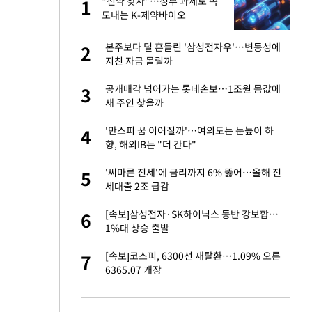
구
"신약 찾자"…정부 과제로 속
1
1
도내는 K-제약바이오
련 직접 해봤습니
본주보다 덜 흔들린 '삼성전자우'…변동성에
2
2
'완벽 소화'
지친 자금 몰릴까
건물 450억에 매물
공개매각 넘어가는 롯데손보…1조원 몸값에
3
3
새 주인 찾을까
 속도내는 K-제약
'만스피 꿈 이어질까'…여의도는 눈높이 하
4
4
향, 해외IB는 "더 간다"
걸 몸매'로 만든 러
'씨마른 전세'에 금리까지 6% 뚫어…올해 전
5
5
톡'
세대출 2조 급감
·국가대표 병행하더
[속보]삼성전자·SK하이닉스 동반 강보합…
6
6
1%대 상승 출발
용객 제한을" vs
[속보]코스피, 6300선 재탈환…1.09% 오른
7
7
"
6365.07 개장