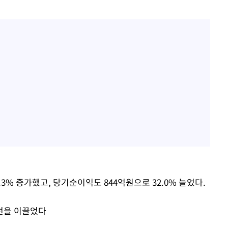
전현무 "전 연인 집착에 친
1
들과 연락 끊어"
개장
"여군 지원 막힌 UDT 훈
2
3명은 중
다"…707 출신 女유튜버 
에서 두차
"서장훈, 28억에 산 서초 
3
로"
0일 후 발
"신약 찾자"…정부 과제로
4
바이오
"46세 맞아?" 바다를 '핫
5
닝…유산소 운동 효과 '톡
박찬민 딸 박민하, 배우
6
니…여유로운 근황 공개
.3% 증가했고, 당기순이익도 844억원으로 32.0% 늘었다.
"한강수영장, 문신 노출 이
7
"출입 막는 건 명백한 차별
선을 이끌었다