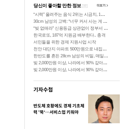
기자수첩
반도체 호황에도 경제 기초체
력 '뚝‘…서비스업 키워야