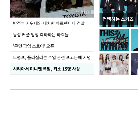
컴백하는 스키즈
이 대통령, '청
반정부 시위대와 대치한 아르헨티나 경찰
총력 대응'
동성 커플 입장 축하하는 하객들
'무민 팝업 스토어' 오픈
트럼프, 폴리실리콘 수입 관련 포고문에 서명
시리아서 미니밴 폭발, 최소 15명 사상