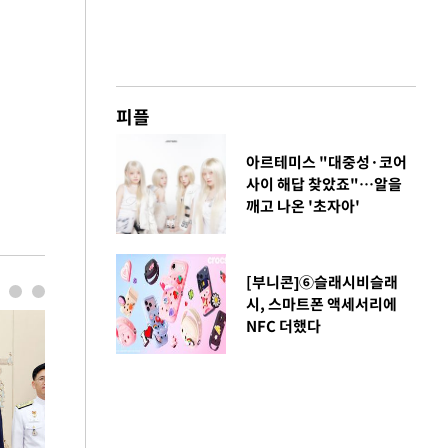
피플
아르테미스 "대중성·코어
사이 해답 찾았죠"…알을
깨고 나온 '초자아'
[부니콘]⑥슬래시비슬래
시, 스마트폰 액세서리에
NFC 더했다