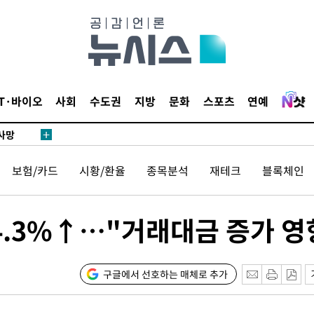
 절차 개시
액
IT·바이오
사회
수도권
지방
문화
스포츠
연예
 사망
 CDC
보험/카드
시황/환율
종목분석
재테크
블록체인
 압수수색
위 등 9곳
4.3%↑…"거래대금 증가 영
출발
구글에서 선호하는 매체로 추가
개장
3명은 중