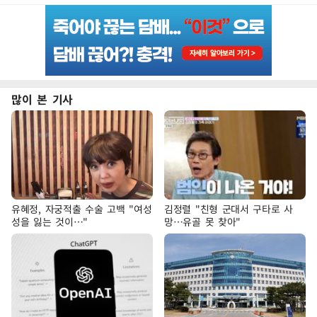
많이 본 기사
유혜정, 자궁적출 수술 고백 "여성
김정렬 "친형 군대서 구타로 사
성을 잃는 것이…"
망…유골 못 찾아"