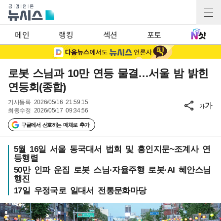
메인
랭킹
섹션
포토
로봇 스님과 10만 연등 물결…서울 밤 밝힌
연등회(종합)
기사등록
2026/05/16 21:59:15
가
가
최종수정
2026/05/17 09:34:56
구글에서 선호하는 매체로 추가
5월 16일 서울 동국대서 법회 및 흥인지문~조계사 연
등행렬
50만 인파 운집 로봇 스님·자율주행 로봇·AI 혜안스님
행진
17일 우정국로 일대서 전통문화마당