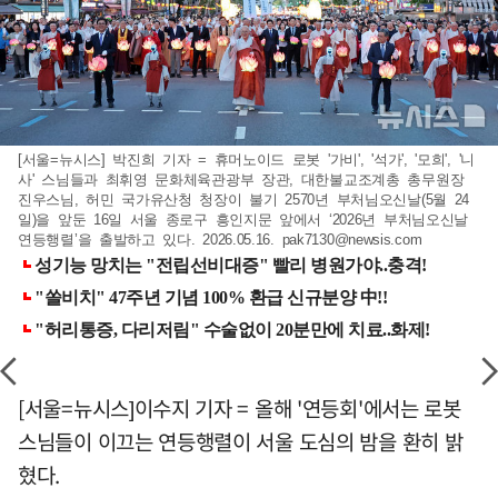
[서울=뉴시스] 박진희 기자 = 휴머노이드 로봇 '가비', '석가', '모희', '니
사' 스님들과 최휘영 문화체육관광부 장관, 대한불교조계총 총무원장
진우스님, 허민 국가유산청 청장이 불기 2570년 부처님오신날(5월 24
일)을 앞둔 16일 서울 종로구 흥인지문 앞에서 ‘2026년 부처님오신날
연등행렬’을 출발하고 있다. 2026.05.16.
pak7130@newsis.com
[서울=뉴시스]이수지 기자 = 올해 '연등회'에서는 로봇
스님들이 이끄는 연등행렬이 서울 도심의 밤을 환히 밝
혔다.