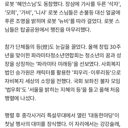
로봇 '혜안스님'도 동참했다. 장삼에 가사를 두른 '석자',
'모희', '가비', '니사' 로봇 스님들은 손불등 대신 얼굴에
푸른 조명을 밝히며 로봇 '뉴비'를 따라 걸었다. 로봇 스
님들은 탑골공원에서 행진을 마무리했다.
참가 단체들의 등(燈)도 눈길을 끌었다. 올해 창립 30주
년을 맞이한 파라미타청소년연합회는 청소년의 꿈과 성
장을 상징하는 '파라미타 미래등'을 선보였다. 사회복지
법인 승가원은 캐릭터를 활용한 '피우리·이루리등'으로
자비복지 세상의 소망을 전했다. 국회 보좌진 불자 모임
'법우회'도 '서울을 밝히는 지혜의 등'을 들고 올해 처음
행렬에 나섰다.
행렬 후 종각사거리 특설무대에서 열린 '대동한마당'이
첫날 행사의 대미를 장식했다. 이 자리에서는 강강술래,