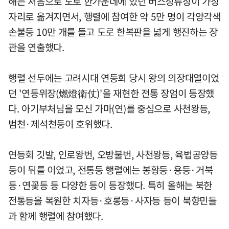
해는 처음으로 도로 한가운데에 있던 버스정류장이 가장
자리로 옮겨지면서, 행렬에 참여한 약 5만 명이 각양각색
손불등 10만 개를 들고 도로 한복판을 넓게 행진하는 장
관을 연출했다.
행렬 선두에는 고려시대 연등회 당시 왕의 의장대열이었
던 '연등위장(燃燈衛仗)'을 재현한 전통 장엄이 등장했
다. 아기부처님을 모신 가마(연)를 중심으로 사천왕등,
범천·제석천등이 호위했다.
연등회 깃발, 인로왕번, 오방불번, 사천왕등, 육법공양등
등이 뒤를 이었고, 전통등 행렬에는 봉황등·용등·거북
등·연꽃등 등 다양한 등이 등장했다. 특히 올해는 북한
전통등을 복원한 치자등·호롱등·사자등 등이 북향민들
과 함께 행렬에 참여했다.