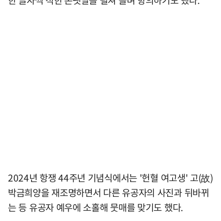
한 글자씩 적힌 손팻말을 펼쳐 들며 항의하기도 했다.
2024년 항쟁 44주년 기념식에서는 '헌혈 여고생' 고(故)
박금희양을 재조명하면서 다른 유공자의 사진과 뒤바뀌
는 등 유공자 예우에 소홀해 뭇매를 맞기도 했다.