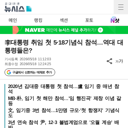
메인
랭킹
섹션
포토
李대통령 취임 첫 5·18기념식 참석…역대 대
통령들은?
기사등록
2026/05/18 11:12:03
가
가
최종수정
2026/05/18 12:24:25
구글에서 선호하는 매체로 추가
2020년 김대중 대통령 첫 참석…盧 임기 중 매년 참
석
MB·朴, 임기 첫 해만 참석…'임 행진곡' 제창 이념 갈
등
文, 임기중 3번 참석…1만명 규모·'첫 항쟁지' 기념식
도
3년 연속 참석 尹, 12·3 불법계엄으로 '오월 계승' 배
반