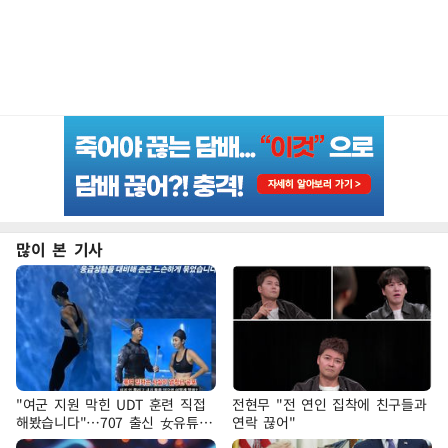
많이 본 기사
"여군 지원 막힌 UDT 훈련 직접
전현무 "전 연인 집착에 친구들과
해봤습니다"…707 출신 女유튜버
연락 끊어"
'완벽 소화'