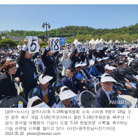
[광주=뉴시스] 광주시의회 5·18특별위원회 소속 시의원 8명이 18일 오
전 광주 북구 국립 5·18민주묘지에서 열린 5·18민주화운동 44주년 기
념식 윤석열 대통령의 기념사 도중 '5·18 헌법전문 수록'을 촉구하는
기습 손팻말 시위를 벌이고 있다. (사진=광주전남사진기자단)
2024.05.18.
photo@newsis.com