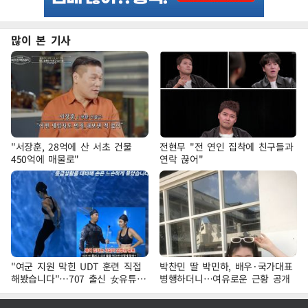
많이 본 기사
"서장훈, 28억에 산 서초 건물
전현무 "전 연인 집착에 친구들과
450억에 매물로"
연락 끊어"
"여군 지원 막힌 UDT 훈련 직접
박찬민 딸 박민하, 배우·국가대표
해봤습니다"…707 출신 女유튜버
병행하더니…여유로운 근황 공개
'완벽 소화'