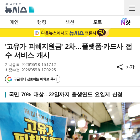
메인
랭킹
섹션
포토
'고유가 피해지원금' 2차…플랫폼·카드사 접
수 서비스 개시
기사등록
2026/05/18 15:17:12
가
가
최종수정
2026/05/18 17:02:25
구글에서 선호하는 매체로 추가
국민 70% 대상…22일까지 출생연도 요일제 신청