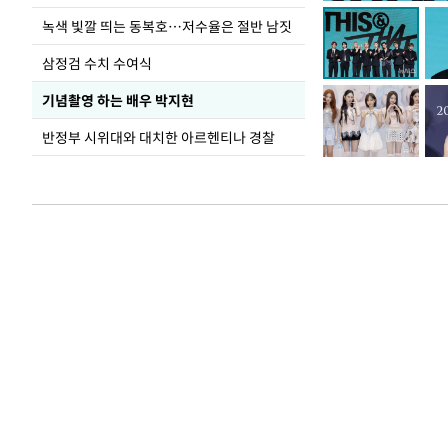
녹색 빛깔 띄는 동복호…저수율은 절반 남짓
삼정검 수치 수여식
기념촬영 하는 배우 박지현
반정부 시위대와 대치한 아르헨티나 경찰