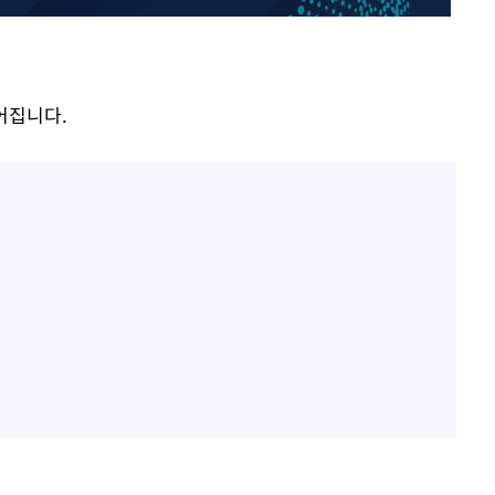
홍서범♥조갑경, 아들 불륜
1
과 후 근황…밝은 미소
[단독]인천 부평구 아파트서
2
모 살해
이어집니다.
'서준맘' 박세미, 연하 남
3
생각도"
[속보]이 대통령, '호우피
4
4개 면 특별재난지역 선포
[속보]이 대통령 "부동산
5
매달리지 말고 과감히 실천
이 대통령, 6시간 부동산 
6
의…"기존 사고 방식에 매
히 실천"(종합)
홍콩 증시, 혼조 개장 후 
7
마감…H주 0.39%↑