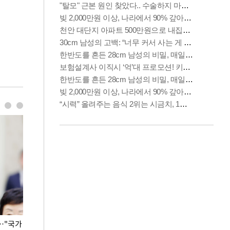
…"국가
홈플러스, 67개 점포 가오픈… 13일 정식 개장
오세훈 서울시장,