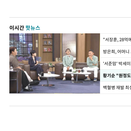
이시간
핫뉴스
"서장훈, 28억
방은희, 어머니 
'서준맘' 박세미
황기순 "원정도
백혈병 재발 최성