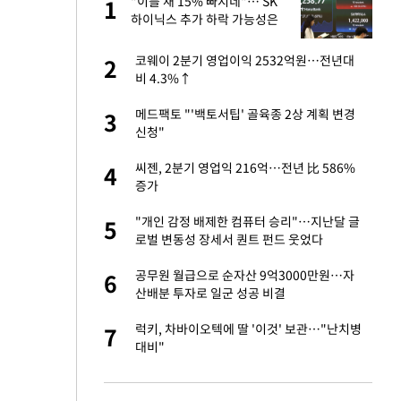
 사
"이틀 새 15% 빠지네"… SK
1
1
하이닉스 추가 하락 가능성은
 10대가 40대 친
코웨이 2분기 영업이익 2532억원…전년대
2
2
비 4.3%↑
자친구와 열애 "결혼
메드팩토 "'백토서팁' 골육종 2상 계획 변경
3
3
신청"
해' 안동·의성 관할
씨젠, 2분기 영업익 216억…전년 比 586%
4
4
증가
 공급 기존 사고방식
"개인 감정 배제한 컴퓨터 승리"…지난달 글
5
5
"
로벌 변동성 장세서 퀀트 펀드 웃었다
회의서 공급 논
공무원 월급으로 순자산 9억3000만원…자
6
6
달리지 말고 과감
산배분 투자로 일군 성공 비결
자원주 매수로 상승
럭키, 차바이오텍에 딸 '이것' 보관…"난치병
7
7
대비"