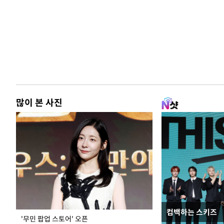
많이 본 사진
컴백하는 스키즈
지석천 뒤덮은 
'무민 팝업 스토어' 오픈