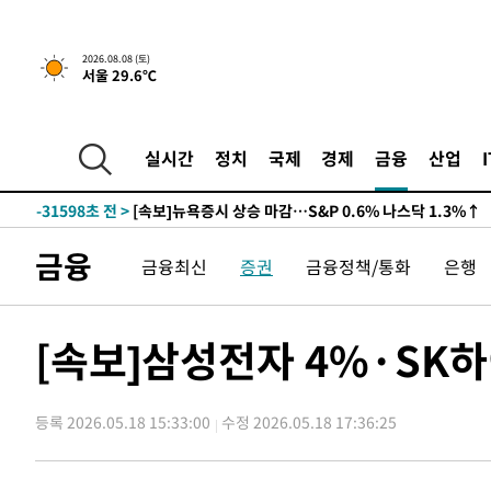
2026.08.08 (토)
서울 29.6℃
실시간
정치
국제
경제
금융
산업
-31598초 전 >
[속보]뉴욕증시 상승 마감…S&P 0.6% 나스닥 1.3%↑
금융
금융최신
증권
금융정책/통화
은행
[속보]삼성전자 4%·SK하
등록 2026.05.18 15:33:00
수정 2026.05.18 17:36:25