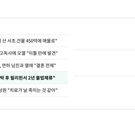
에 산 서초 건물 450억에 매물로"
고독사에 오열 "이틀 만에 발견"
, 연하 남친과 열애 "결혼 전제"
박 후 필리핀서 2년 불법체류"
원 "치료가 날 죽이는 것 같아"