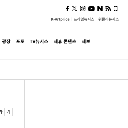
K-Artprice
프라임뉴시스
위클리뉴시스
광장
포토
TV뉴시스
제휴 콘텐츠
제보