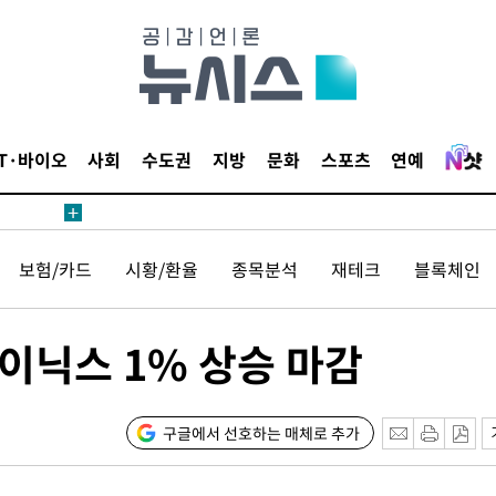
IT·바이오
사회
수도권
지방
문화
스포츠
연예
보험/카드
시황/환율
종목분석
재테크
블록체인
이닉스 1% 상승 마감
구글에서 선호하는 매체로 추가