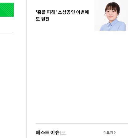
'홈플 피해' 소상공인 이번에
도 뒷전