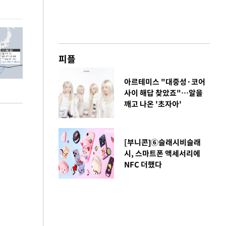
환경 점검
피플
아르테미스 "대중성·코어
사이 해답 찾았죠"…알을
깨고 나온 '초자아'
[부니콘]⑥슬래시비슬래
시, 스마트폰 액세서리에
NFC 더했다