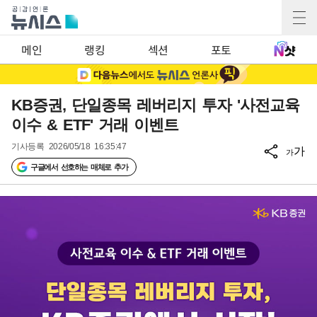
메인
랭킹
섹션
포토
KB증권, 단일종목 레버리지 투자 '사전교육
이수 & ETF' 거래 이벤트
기사등록
2026/05/18 16:35:47
가
가
구글에서 선호하는 매체로 추가