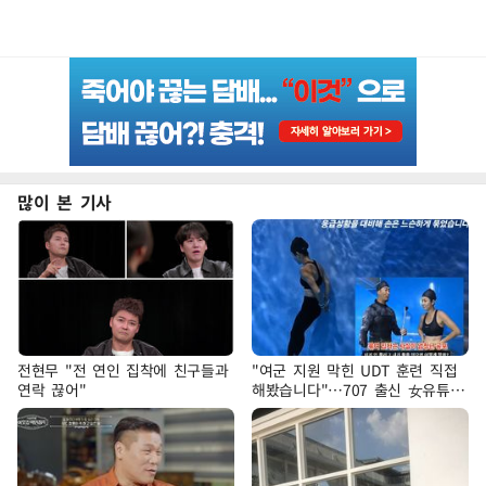
많이 본 기사
전현무 "전 연인 집착에 친구들과
"여군 지원 막힌 UDT 훈련 직접
연락 끊어"
해봤습니다"…707 출신 女유튜버
'완벽 소화'