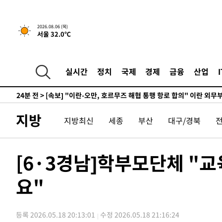
-29667초 전 >
[속보]코스피, 119.51포인트(1.81%) 내린 6478.75 개
-26114초 전 >
6월 경상수지 497.3억 달러…두 달 연속 사상 최대
2026.08.06 (목)
서울 32.0℃
-26065초 전 >
서울 낮 39도 '폭염중대경보'…40도 관측 가능성도
-23427초 전 >
미 워싱턴주 스포캔 시의 통제불능 3개 산불, 방화선 일부
-15600초 전 >
[속보] 호르무즈 해협 이란-오만 협상 기대속 뉴욕증시 혼
실시간
정치
국제
경제
금융
산업
우 0.49%↑
-13955초 전 >
[속보] 이란 대통령 "지금 최고지도자와 소통하기가 매우
취임 3년 인터뷰
24분 전 >
[속보] "이란-오만, 호르무즈 해협 통행 항로 합의" 이란 외무
-31137초 전 >
서울 열대야 15일째 지속…비공식 '초열대야' 30도 넘어
지방
지방최신
세종
부산
대구/경북
-29704초 전 >
[속보]코스닥, 2.15포인트(0.27%) 내린 797.44 출발
-29687초 전 >
[속보]코스피, 119.51포인트(1.81%) 내린 6478.75 개
-26134초 전 >
6월 경상수지 497.3억 달러…두 달 연속 사상 최대
[6·3경남]학부모단체 "교
-26085초 전 >
서울 낮 39도 '폭염중대경보'…40도 관측 가능성도
요"
-23447초 전 >
미 워싱턴주 스포캔 시의 통제불능 3개 산불, 방화선 일부
-15620초 전 >
[속보] 호르무즈 해협 이란-오만 협상 기대속 뉴욕증시 혼
우 0.49%↑
-13975초 전 >
[속보] 이란 대통령 "지금 최고지도자와 소통하기가 매우
등록 2026.05.18 20:13:01
수정 2026.05.18 21:16:24
취임 3년 인터뷰
24분 전 >
[속보] "이란-오만, 호르무즈 해협 통행 항로 합의" 이란 외무