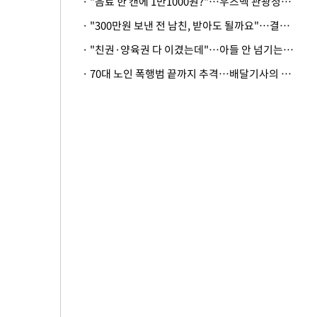
· "음료 한 캔에 1만1000원?"…우즈벡 관광청까지 나섰다, 유튜버 폭로 후폭풍
· "300만원 보낸 전 남친, 받아도 될까요"…결혼 앞둔 예비신부의 뜻밖 고충
· "친권·양육권 다 이겼는데"…아들 안 넘기는 아내에 '강제집행' 가능할까
· 70대 노인 폭행범 끝까지 추격…배달기사의 용기, 추가 피해 막았다