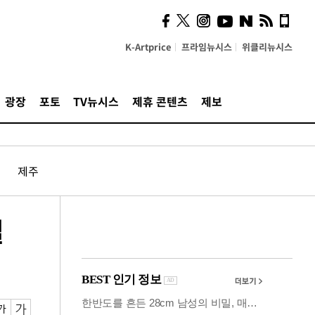
카페사장들 "배달플랫폼 상
생안이 더 절실"
K-Artprice
프라임뉴시스
위클리뉴시스
광장
포토
TV뉴시스
제휴 콘텐츠
제보
제주
필