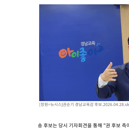
[창원=뉴시스]권순기 경남교육감 후보
.2026.04.28.
송 후보는 당시 기자회견을 통해 "권 후보 측