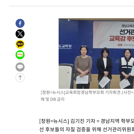
[창원=뉴시스]교육희망경남학부모회 기자회견.(사진
매 및 DB 금지
[창원=뉴시스] 김기진 기자 = 경남지역 학부
선 후보들의 자질 검증을 위해 선거관리위원회