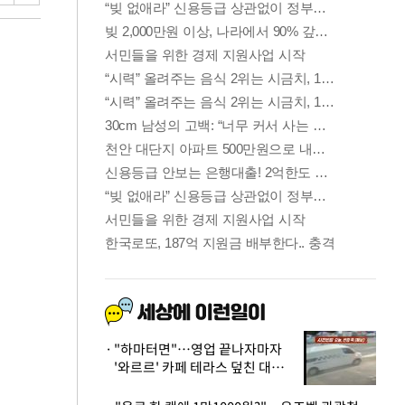
"하마터면"…영업 끝나자마자
'와르르' 카페 테라스 덮친 대리
석 외벽