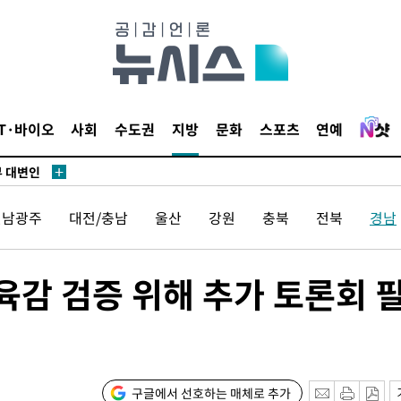
장
 구축
조 마감 다
IT·바이오
사회
수도권
지방
문화
스포츠
연예
 어려워"
부 대변인
전남광주
대전/충남
울산
강원
충북
전북
경남
장
육감 검증 위해 추가 토론회 
 구축
조 마감 다
 어려워"
구글에서 선호하는 매체로 추가
부 대변인