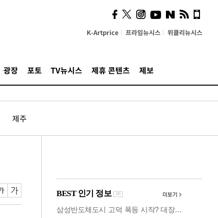
사이 해답 찾았죠"…알을
깨고 나온 '초자아'
K-Artprice
프라임뉴시스
위클리뉴시스
광장
포토
TV뉴시스
제휴 콘텐츠
제보
제주