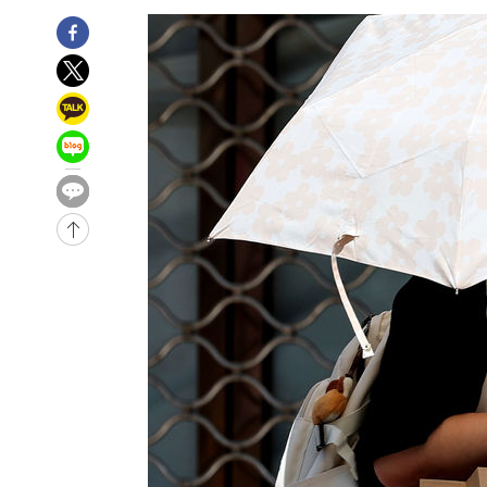
-28784초 전 >
[속보]이강인 "감독님이 원하는 마음 느꼈고, 많은 트로피
틀레티코 이적"
-28566초 전 >
수도권 40도 육박 '펄펄'…동해안 일부 지역엔 호의주의
-27535초 전 >
온열질환 사망자 3명 늘어…누적 환자 3000명 돌파
-21480초 전 >
강릉에 시간당 81.4㎜ 물폭탄…도로 잠기고 담벼락 붕괴
-17587초 전 >
백운산서 80년근 천종산삼 9뿌리 발견…감정가 1.3억원
-15297초 전 >
선재도서 해루질 나섰다 실종 60대, 닷새 만에 숨진 채 발
-12831초 전 >
남자 농구, 나고야 아시안게임서 '홈팀' 일본과 한일전
-12207초 전 >
여수 오동도 해상서 모터보트 전복…1명 사망·1명 실종
-8434초 전 >
극한폭염 한풀 꺾이지만…'낮 최고 35도' 무더위, 열대야 
주 날씨]
-5452초 전 >
축구협회 "압수수색·성접대 논란 사과…쇄신의 기회로 삼
-3969초 전 >
[속보]'압수수색·성접대 논란' 축구협회 "실망과 걱정 안
송"
2시간 전 >
'최고 37도' 폭염 지속…강원동해안 최대 150㎜ 비
3시간 전 >
[속보]뉴욕증시 상승 마감…S&P 0.6% 나스닥 1.3%↑