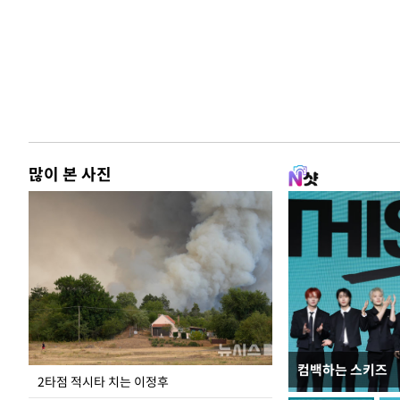
많이 본 사진
컴백하는 스키즈
청와대 일주일
2타점 적시타 치는 이정후