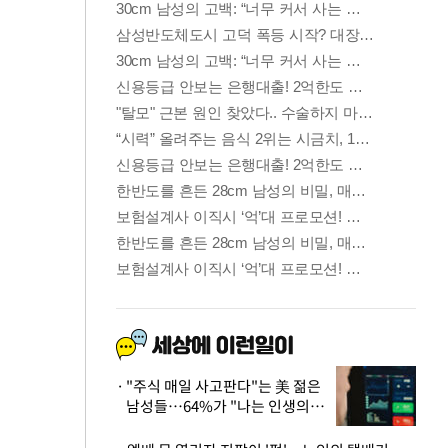
"주식 매일 사고판다"는 美 젊은
남성들…64%가 "나는 인생의
패배자“