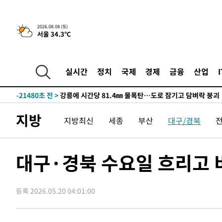
3시간 전 >
[속보]뉴욕증시 상승 마감…S&P 0.6% 나스닥 1.3%↑
-29514초 전 >
낮 최고 35도 '무더위'…동해안 시간당 30㎜ '강한 비'[
2026.08.08 (토)
서울 34.3℃
-28784초 전 >
[속보]이강인 "감독님이 원하는 마음 느꼈고, 많은 트로피
틀레티코 이적"
-28566초 전 >
수도권 40도 육박 '펄펄'…동해안 일부 지역엔 호의주의
-27535초 전 >
온열질환 사망자 3명 늘어…누적 환자 3000명 돌파
실시간
정치
국제
경제
금융
산업
-21480초 전 >
강릉에 시간당 81.4㎜ 물폭탄…도로 잠기고 담벼락 붕괴
-17587초 전 >
백운산서 80년근 천종산삼 9뿌리 발견…감정가 1.3억원
-15297초 전 >
선재도서 해루질 나섰다 실종 60대, 닷새 만에 숨진 채 발
지방
지방최신
세종
부산
대구/경북
-12831초 전 >
남자 농구, 나고야 아시안게임서 '홈팀' 일본과 한일전
-12207초 전 >
여수 오동도 해상서 모터보트 전복…1명 사망·1명 실종
-8434초 전 >
극한폭염 한풀 꺾이지만…'낮 최고 35도' 무더위, 열대야 
대구·경북 수요일 흐리고 비
주 날씨]
-5452초 전 >
축구협회 "압수수색·성접대 논란 사과…쇄신의 기회로 삼
-3969초 전 >
[속보]'압수수색·성접대 논란' 축구협회 "실망과 걱정 안
송"
등록 2026.05.20 04:01:00
2시간 전 >
'최고 37도' 폭염 지속…강원동해안 최대 150㎜ 비
3시간 전 >
[속보]뉴욕증시 상승 마감…S&P 0.6% 나스닥 1.3%↑
-29514초 전 >
낮 최고 35도 '무더위'…동해안 시간당 30㎜ '강한 비'[