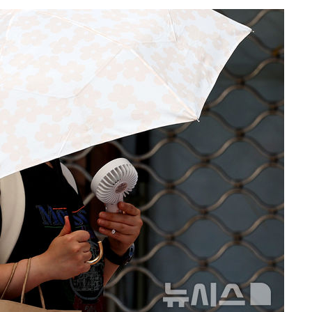
 원해 아
보
견
계속[다음
겠다"
겨드려 죄