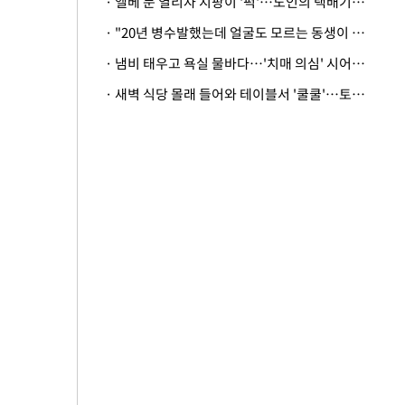
· 엘베 문 열리자 지팡이 '퍽'…노인의 택배기사 폭행 이유
· "20년 병수발했는데 얼굴도 모르는 동생이 유산 절반을"…배다른 형제 상속권 있을까
· 냄비 태우고 욕실 물바다…'치매 의심' 시어머니 검사 권유했다가 '날벼락'
· 새벽 식당 몰래 들어와 테이블서 '쿨쿨'…토사물 남기고 사라진 남성