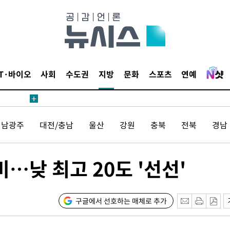
내일날씨]
 원해 아
보
IT·바이오
사회
수도권
지방
문화
스포츠
연예
견
전남광주
대전/충남
울산
강원
충북
전북
경남
계속[다음
…낮 최고 20도 '선선'
겠다"
겨드려 죄
구글에서 선호하는 매체로 추가
내일날씨]