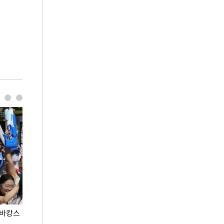
 바캉스
용산어린이정원 앞 즐비한 근조화환, 왜?
이번주 국회에는 