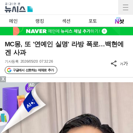
메인
랭킹
섹션
포토
MC몽, 또 '연예인 실명' 라방 폭로…백현에
겐 사과
기사등록
2026/05/20 07:32:26
가
가
구글에서 선호하는 매체로 추가
X