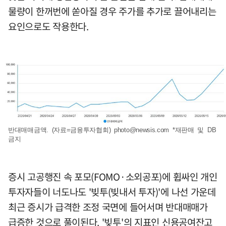
물량이 한꺼번에 쏟아질 경우 주가를 추가로 끌어내리는
요인으로도 작용한다.
반대매매금액. (자료=금융투자협회)
photo@newsis.com
*재판매 및 DB
금지
증시 고공행진 속 포모(FOMO·소외공포)에 휩싸인 개인
투자자들이 너도나도 '빚투(빚내서 투자)'에 나선 가운데
최근 증시가 급격한 조정 국면에 들어서며 반대매매가
급증한 것으로 풀이된다. '빚투'의 지표인 신용공여잔고