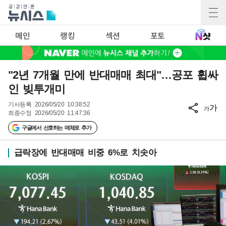
메인
랭킹
섹션
포토
"2년 7개월 만에 반대매매 최대"…공포 휩싸
인 빚투개미
기사등록
2026/05/20 10:38:52
가
가
최종수정
2026/05/20 11:47:36
구글에서 선호하는 매체로 추가
급락장에 반대매매 비중 6%로 치솟아