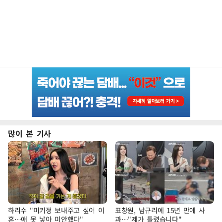
많이 본 기사
하리수 "미키정 보내주고 싶어 이
표창원, 남규리에 15년 만에 사
혼…애 못 낳아 미안했다"
과…"제가 틀렸습니다"