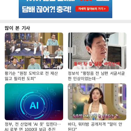
많이 본 기사
황기순 "원정 도박으로 전 재산
정보석 "황정음 전 남편 서글서글
잃고 필리핀 도피"
한 인상이었는데…"
정부, 전 산업에 'AI 옷' 입힌다…
바다, 워터밤 공개저격 "말이 안
AI 로봇 연 1000대 보급 추진
된다"