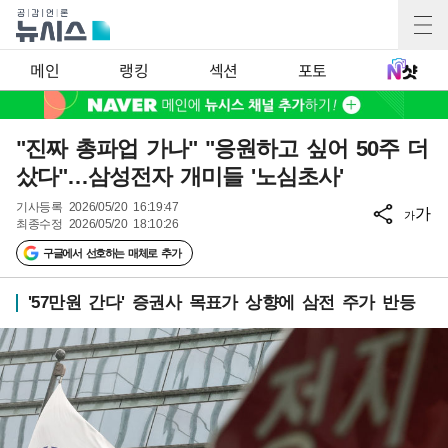
메인
랭킹
섹션
포토
"진짜 총파업 가나" "응원하고 싶어 50주 더
샀다"…삼성전자 개미들 '노심초사'
기사등록
2026/05/20 16:19:47
가
가
최종수정
2026/05/20 18:10:26
구글에서 선호하는 매체로 추가
'57만원 간다' 증권사 목표가 상향에 삼전 주가 반등