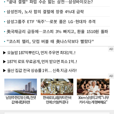
"끝내 결렬" 파업 수순 밟는 삼전…삼성바이오는?
삼성전자, 노사 합의 결렬에 장중 4%대 급락
삼성그룹주 ETF '독주'…로봇 품은 LG·현대차 추격
美국채금리 급등에…코스피 3% 빠지고, 환율 1510원 돌파
"코스피 랠리, 닷컴 버블 때 美나스닥보다 빨랐다"