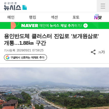
메인
랭킹
섹션
포토
용인반도체 클러스터 진입로 '보개원삼로'
개통…1.88㎞ 구간
기사등록
2026/05/21 07:58:25
가
가
구글에서 선호하는 매체로 추가