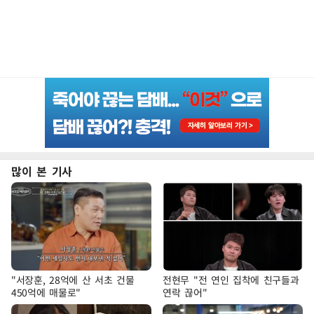
많이 본 기사
"서장훈, 28억에 산 서초 건물
전현무 "전 연인 집착에 친구들과
450억에 매물로"
연락 끊어"