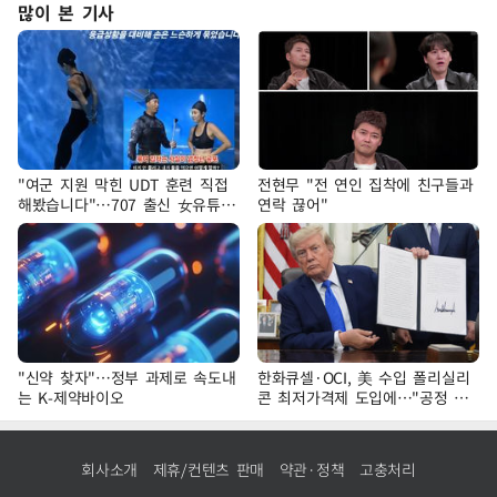
많이 본 기사
"여군 지원 막힌 UDT 훈련 직접
전현무 "전 연인 집착에 친구들과
해봤습니다"…707 출신 女유튜버
연락 끊어"
'완벽 소화'
"신약 찾자"…정부 과제로 속도내
한화큐셀·OCI, 美 수입 폴리실리
는 K-제약바이오
콘 최저가격제 도입에…"공정 경
쟁·수익성 개선 환영"
회사소개
제휴/컨텐츠 판매
약관·정책
고충처리