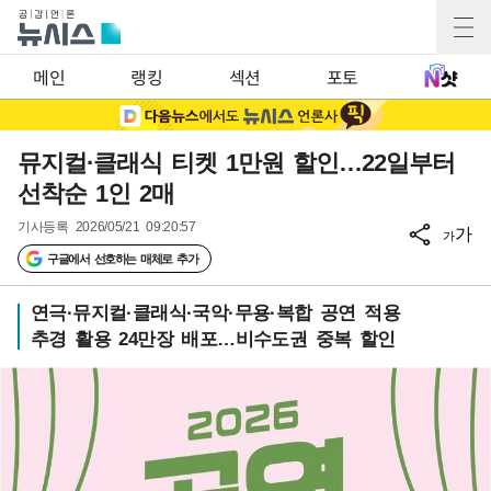
메인
랭킹
섹션
포토
뮤지컬·클래식 티켓 1만원 할인…22일부터
선착순 1인 2매
기사등록
2026/05/21 09:20:57
가
가
구글에서 선호하는 매체로 추가
연극·뮤지컬·클래식·국악·무용·복합 공연 적용
추경 활용 24만장 배포…비수도권 중복 할인