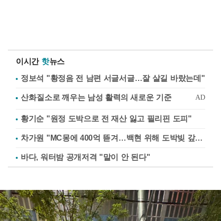
이시간
핫
뉴스
정보석 "황정음 전 남편 서글서글…잘 살길 바랐는데"
황기순 "원정 도박으로 전 재산 잃고 필리핀 도피"
차가원 "MC몽에 400억 뜯겨…백현 위해 도박빚 갚아줘"
바다, 워터밤 공개저격 "말이 안 된다"