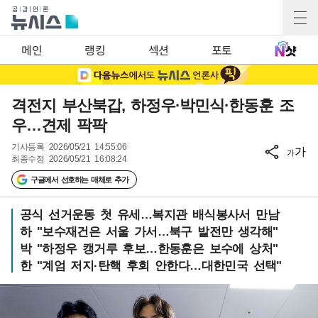
메인
랭킹
섹션
포토
격전지 부산북갑, 하정우·박민식·한동훈 조
우…견제 팍팍
기사등록
2026/05/21 14:55:06
가
가
최종수정
2026/05/21 16:08:24
구글에서 선호하는 매체로 추가
공식 선거운동 첫 유세…복지관 배식봉사서 만남
하 "보수재건은 서울 가서…북구 발전만 생각해"
박 "하정우 캥거루 후보…한동훈은 보수에 상처"
한 "계엄 저지·탄핵 후회 안한다…대한민국 선택"