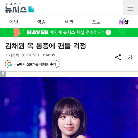
메인
랭킹
섹션
포토
김채원 목 통증에 팬들 걱정
기사등록
2026/05/21 16:46:35
가
가
구글에서 선호하는 매체로 추가
X