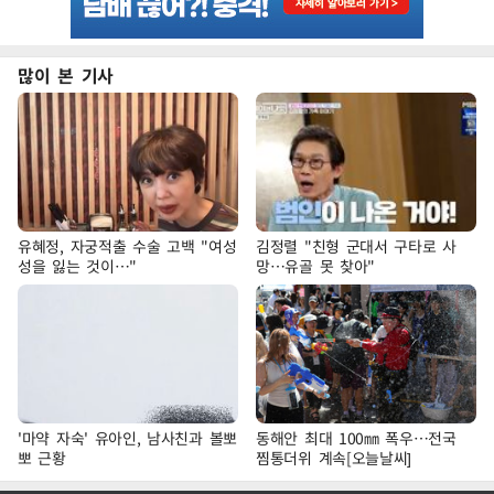
많이 본 기사
유혜정, 자궁적출 수술 고백 "여성
김정렬 "친형 군대서 구타로 사
성을 잃는 것이…"
망…유골 못 찾아"
'마약 자숙' 유아인, 남사친과 볼뽀
동해안 최대 100㎜ 폭우…전국
뽀 근황
찜통더위 계속[오늘날씨]