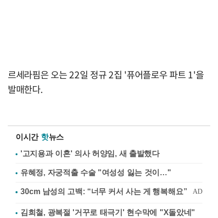
르세라핌은 오는 22일 정규 2집 '퓨어플로우 파트 1'을
발매한다.
이시간
핫
뉴스
'고지용과 이혼' 의사 허양임, 새 출발했다
유혜정, 자궁적출 수술 "여성성 잃는 것이…"
김희철, 광복절 '거꾸로 태극기' 현수막에 "X돌았네"