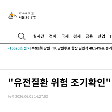
-26988초 전 >
[속보]'AT마드리드 7번' 이강인, 맨시티 상대로 비공식 
-25052초 전 >
네타냐후, 트럼프의 가자 평화 2차 15개조 평화안 '거부'
2026.08.09 (일)
서울 26.8℃
-21648초 전 >
이강인 ATM 입단식에 '상암벌 들썩'…"세계적인 선수 
-20644초 전 >
태풍 돌핀, 중 저장성 타이저우시 해안에 상륙 (1보)
-17990초 전 >
AT마드리드 데뷔 앞둔 이강인, 맨시티전 선발 대신 '벤치 
실시간
정치
국제
경제
금융
산업
-16620초 전 >
[속보]與 강원·TK 당원투표 합산 김민석 48.54%로 
44.40%
-15954초 전 >
與 강원·TK 당원투표 합산 김민석 46.01%로 승리…정
44.53%
-15794초 전 >
[속보]與전대 권리당원투표…강원·경북 김민석, 대구 정
-15601초 전 >
[속보]與 당대표 경선, 경북 권리당원 투표 김민석 47.3
45.71%
-15503초 전 >
[속보]與 당대표 경선, 대구 권리당원 투표 정청래 47.8
46.35%
-15300초 전 >
[속보]與 당대표 경선, 강원 권리당원 투표 김민석 승리…5
"유전질환 위험 조기확인"
득표
-13218초 전 >
"일본축구협회, 대한축구협회 성 접대 의혹 심판 조사"
-5860초 전 >
[속보]장은수, KLPGA 제주삼다수 역전 우승…데뷔 10년 
상
등록 2026.06.01 14:27:03
-1225초 전 >
"얼마나 더웠으면"…안동 물길공원서 헤엄친 구렁이 '소동
-1152초 전 >
손흥민, 68분 뛰고 2경기 침묵…LAFC, 톨루카에 1-0 승리
-424초 전 >
'2경기 연속 침묵' 손흥민, 톨루카전 68분만 뛰고 슈팅 0개