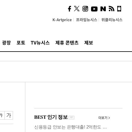
사이 해답 찾았죠"…알을
깨고 나온 '초자아'
K-Artprice
프라임뉴시스
위클리뉴시스
광장
포토
TV뉴시스
제휴 콘텐츠
제보