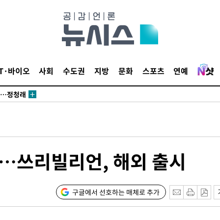
데뷔전
되길"
시작'
IT·바이오
사회
수도권
지방
문화
스포츠
연예
승리…정청래
청래
청래 승리
7%·정청래
2%·김민석
0.30%
…쓰리빌리언, 해외 출시
차에 첫 정
'
구글에서 선호하는 매체로 추가
(종합)