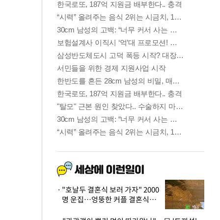
"호날두 결혼식 보러 가자" 2000
명 운집…엉뚱한 커플 결혼식에
'황당'