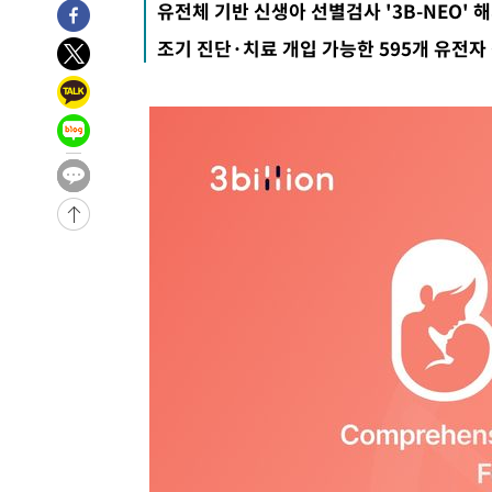
유전체 기반 신생아 선별검사 '3B-NEO' 
13분 전 >
이강인, 오늘 서울서 AT마드리드 입단식…'전례 없는 특급대우
조기 진단·치료 개입 가능한 595개 유전자
-30011초 전 >
이강인, 5만 관중 앞 ATM 데뷔…뜨거운 응원 속 새출발(
-29767초 전 >
'AT마드리드 7번' 이강인 데뷔전…맨시티에 1-3 역전패(
-27506초 전 >
'AT마드리드 7번' 이강인, 맨시티 상대로 비공식 데뷔전
-27008초 전 >
[속보]'AT마드리드 7번' 이강인, 맨시티 상대로 비공식 
-25072초 전 >
네타냐후, 트럼프의 가자 평화 2차 15개조 평화안 '거부'
-21668초 전 >
이강인 ATM 입단식에 '상암벌 들썩'…"세계적인 선수 
-20664초 전 >
태풍 돌핀, 중 저장성 타이저우시 해안에 상륙 (1보)
-18010초 전 >
AT마드리드 데뷔 앞둔 이강인, 맨시티전 선발 대신 '벤치 
-16640초 전 >
[속보]與 강원·TK 당원투표 합산 김민석 48.54%로 
44.40%
-15974초 전 >
與 강원·TK 당원투표 합산 김민석 46.01%로 승리…정
44.53%
-15814초 전 >
[속보]與전대 권리당원투표…강원·경북 김민석, 대구 정
-15621초 전 >
[속보]與 당대표 경선, 경북 권리당원 투표 김민석 47.3
45.71%
-15523초 전 >
[속보]與 당대표 경선, 대구 권리당원 투표 정청래 47.8
46.35%
-15320초 전 >
[속보]與 당대표 경선, 강원 권리당원 투표 김민석 승리…5
득표
-13238초 전 >
"일본축구협회, 대한축구협회 성 접대 의혹 심판 조사"