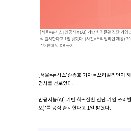
-5880초 전 >
[속보]장은수, KLPGA 제주삼다수 역전 우승…데뷔 10년 
상
-1245초 전 >
"얼마나 더웠으면"…안동 물길공원서 헤엄친 구렁이 '소동
-1172초 전 >
손흥민, 68분 뛰고 2경기 침묵…LAFC, 톨루카에 1-0 승리
-444초 전 >
'2경기 연속 침묵' 손흥민, 톨루카전 68분만 뛰고 슈팅 0개
[서울=뉴시스] 인공지능(AI) 기반 희귀질환 진단 기업 
식 출시한다고 1일 밝혔다. (사진=쓰리빌리언 제공) 2026
13분 전 >
이강인, 오늘 서울서 AT마드리드 입단식…'전례 없는 특급대우
*재판매 및 DB 금지
[서울=뉴시스]송종호 기자 = 쓰리빌리언이 
검사를 선보였다.
인공지능(AI) 기반 희귀질환 진단 기업 쓰리빌
오)'를 공식 출시한다고 1일 밝혔다.