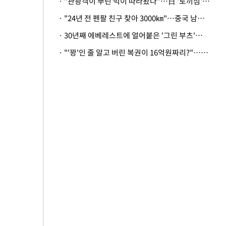
· "관광객이 뿌린 먹이 따라왔나"…日 '토끼섬' 멧돼지, 토끼까지 사냥
· "24년 전 펜팔 친구 찾아 3000㎞"…중국 남성 사연에 '뭉클'
· 30년째 에베레스트에 얼어붙은 '그린 부츠'…드디어 가족 품으로
· "'꽝'인 줄 알고 버린 복권이 16억원짜리?"…극적으로 되찾은 사연