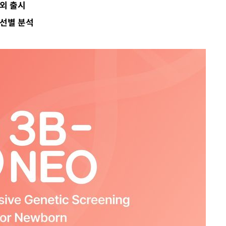
해외 출시
'
 선별 분석
종합)
종합)
데뷔전
되길"
시작'
승리…정청래
청래
청래 승리
7%·정청래
2%·김민석
0.30%