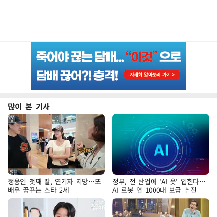
많이 본 기사
정웅인 첫째 딸, 연기자 지망…또
정부, 전 산업에 'AI 옷' 입힌다…
배우 꿈꾸는 스타 2세
AI 로봇 연 1000대 보급 추진