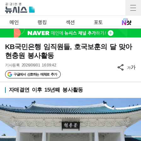
메인
랭킹
섹션
포토
KB국민은행 임직원들, 호국보훈의 달 맞아
현충원 봉사활동
기사등록
2026/06/01 16:09:42
가
가
구글에서 선호하는 매체로 추가
자매결연 이후 15년째 봉사활동