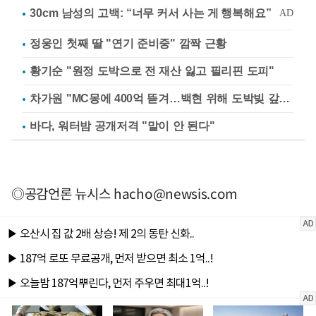
정웅인 첫째 딸 "연기 준비중" 깜짝 근황
황기순 "원정 도박으로 전 재산 잃고 필리핀 도피"
차가원 "MC몽에 400억 뜯겨…백현 위해 도박빚 갚아줘"
바다, 워터밤 공개저격 "말이 안 된다"
◎공감언론 뉴시스
hacho@newsis.com