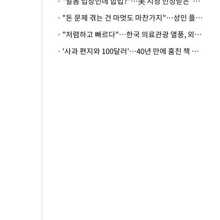
· "알몸 입장인데 합법?"…美 시청 인정받은 '누드' 레스토랑 화제
· "돈 문제 겪는 건 마멋도 마찬가지"…성인 플랫폼에 등장한 뜻밖의 스타
· "저렴하고 빠르다"…한국 의료관광 열풍, 외신도 주목
· '사과 편지와 100달러'…40년 만에 훔친 책 돌려준 美 절도범