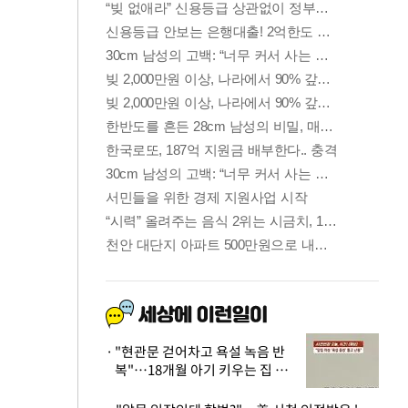
"현관문 걷어차고 욕설 녹음 반
복"…18개월 아기 키우는 집 뒤
흔든 '앞집의 비극'