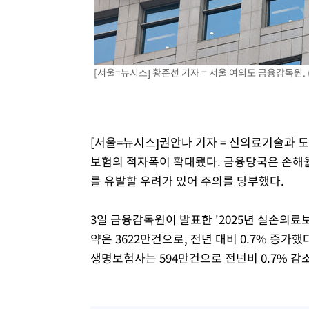
-2921초 전 >
[속보]코스닥, 800p 회복…0.26% 오른 801.67 마감
-2851초 전 >
[속보]코스피, 301.88포인트(4.58%) 내린 6296.38 마감
-2716초 전 >
[속보]원·달러 환율, 0.7원 내린 1423.8원 마감
[서울=뉴시스] 황준선 기자 = 서울 여의도 금융감독원.
-315초 전 >
"여기 떨어졌다"…다누리, 스페이스X 로켓 달 충돌 흔적 포
44분 전 >
손흥민, 5경기 연속골 실패…LAFC는 승부차기 끝 과달라하라
2시간 전 >
내일까지 39도 '펄펄'…기상청 "태풍 지나며 폭염 잠시 꺾인
[서울=뉴시스]권안나 기자 = 신의료기술과 
보험의 적자폭이 확대됐다. 금융당국은 손해율 
를 유발할 우려가 있어 주의를 당부했다.
3일 금융감독원이 발표한 '2025년 실손의료
약은 3622만건으로, 전년 대비 0.7% 증가
생명보험사는 594만건으로 전년비 0.7% 감