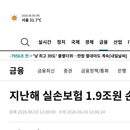
-26695초 전 >
축구협회, 15년 전 심판 성 접대 파문에 "현재는 내부 지
-25380초 전 >
경찰, '홍명보는 2순위' 결론냈던 스포츠윤리센터도 압
2026.08.06 (목)
서울 31.7℃
-10976초 전 >
[속보]합참 "北 발사체는 단거리탄도미사일…감시·경계
화"
-10724초 전 >
日방위성, 北이 동해로 쏜 발사체는 탄도미사일 가능성
-9154초 전 >
[속보] SKT, 에이닷 서비스 장애 발생…"원인 파악 중"
실시간
정치
국제
경제
금융
산업
-8560초 전 >
[속보]합참 "북, 동해상으로 미상 발사체 발사"
-7956초 전 >
'낮 최고 39도' 불볕더위…한밤 열대야도 계속[내일날씨]
-7915초 전 >
[속보]7~9일 프로야구 3연전도 폭염 취소…11일 재개
금융
금융최신
증권
금융정책/통화
은행
-7577초 전 >
"韓 외환시장 개입 관측 배경엔 美의 대한국 무역적자 있어
-7404초 전 >
'월드컵 탈락 후폭풍' 축구협회…초유의 압수수색에 '충격
-7244초 전 >
서울 낮 37.9도, 올여름 최고치 경신…영등포 순간 '40도'
지난해 실손보험 1.9조원 
-6806초 전 >
[속보]종합특검, 대검 추가 압수수색…내란 중요임무종사 
-2901초 전 >
[속보]코스닥, 800p 회복…0.26% 오른 801.67 마감
등록 2026.06.03 12:00:00
수정 2026.06.03 12:06:24
-2831초 전 >
[속보]코스피, 301.88포인트(4.58%) 내린 6296.38 마감
-2696초 전 >
[속보]원·달러 환율, 0.7원 내린 1423.8원 마감
-295초 전 >
"여기 떨어졌다"…다누리, 스페이스X 로켓 달 충돌 흔적 포