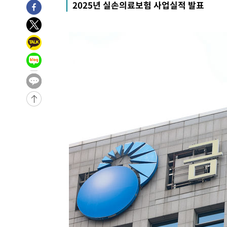
2025년 실손의료보험 사업실적 발표
44분 전 >
손흥민, 5경기 연속골 실패…LAFC는 승부차기 끝 과달라하라
2시간 전 >
내일까지 39도 '펄펄'…기상청 "태풍 지나며 폭염 잠시 꺾인
-28486초 전 >
'월드컵 탈락 후폭풍' 축구협회…11시간 걸린 초유의 압
합)
-27922초 전 >
[속보] 뉴욕증시, 혼조 출발…나스닥 0.3%↓, 다우 0.1
-26715초 전 >
축구협회, 15년 전 심판 성 접대 파문에 "현재는 내부 지
-25400초 전 >
경찰, '홍명보는 2순위' 결론냈던 스포츠윤리센터도 압
-10996초 전 >
[속보]합참 "北 발사체는 단거리탄도미사일…감시·경계
화"
-10744초 전 >
日방위성, 北이 동해로 쏜 발사체는 탄도미사일 가능성
-9174초 전 >
[속보] SKT, 에이닷 서비스 장애 발생…"원인 파악 중"
-8580초 전 >
[속보]합참 "북, 동해상으로 미상 발사체 발사"
-7976초 전 >
'낮 최고 39도' 불볕더위…한밤 열대야도 계속[내일날씨]
-7935초 전 >
[속보]7~9일 프로야구 3연전도 폭염 취소…11일 재개
-7597초 전 >
"韓 외환시장 개입 관측 배경엔 美의 대한국 무역적자 있어
-7424초 전 >
'월드컵 탈락 후폭풍' 축구협회…초유의 압수수색에 '충격
-7264초 전 >
서울 낮 37.9도, 올여름 최고치 경신…영등포 순간 '40도'
-6826초 전 >
[속보]종합특검, 대검 추가 압수수색…내란 중요임무종사 