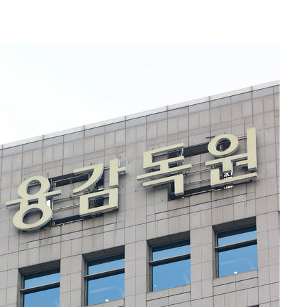
 격파
다"
수수색(종
4%↑
침 준수"
수수색
태세 강
"
·당황'
혐의