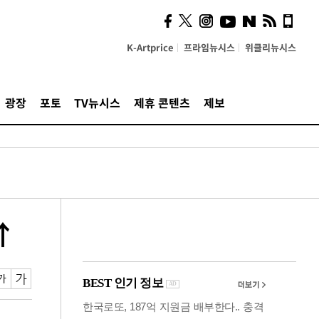
의견, 국토부·LH에 충실히
전달할 것"
K-Artprice
프라임뉴시스
위클리뉴시스
광장
포토
TV뉴시스
제휴 콘텐츠
제보
↑