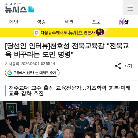
메인
랭킹
섹션
포토
[당선인 인터뷰]천호성 전북교육감 "전북교
육 바꾸라는 도민 명령"
기사등록
2026/06/04 02:55:14
가
가
구글에서 선호하는 매체로 추가
전주교대 교수 출신 교육전문가…기초학력 회복·미래
교육 강화 추진