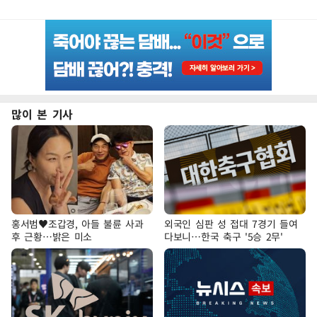
많이 본 기사
홍서범♥조갑경, 아들 불륜 사과
외국인 심판 성 접대 7경기 들여
후 근황…밝은 미소
다보니…한국 축구 '5승 2무'