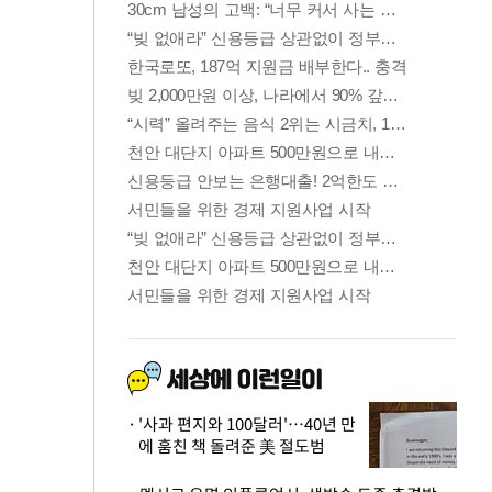
'사과 편지와 100달러'…40년 만
에 훔친 책 돌려준 美 절도범