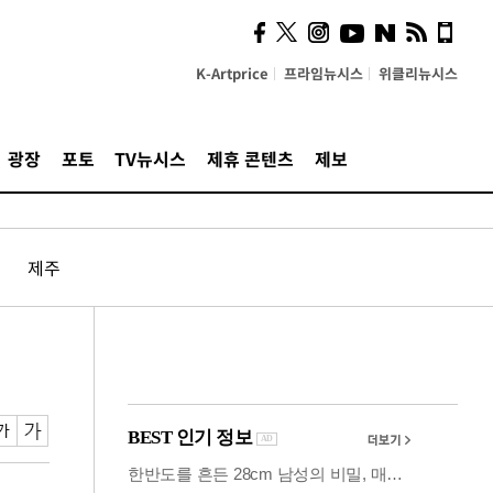
의견, 국토부·LH에 충실히
전달할 것"
K-Artprice
프라임뉴시스
위클리뉴시스
광장
포토
TV뉴시스
제휴 콘텐츠
제보
제주