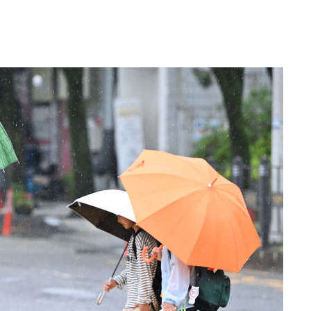
인다"
 위협"
수용할까
 불가피"
등 압수수색
태세 강
어"
·당황'
'
 혐의