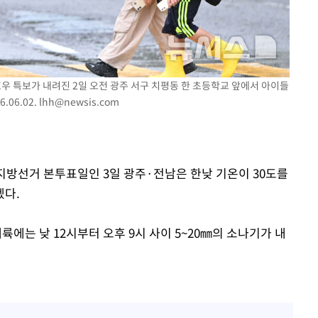
감
 포착
라하라 격파
호우 특보가 내려진 2일 오전 광주 서구 치평동 한 초등학교 앞에서 아이들
인다"
06.02.
lhh@newsis.com
 위협"
수용할까
 불가피"
시지방선거 본투표일인 3일 광주·전남은 한낮 기온이 30도를
등 압수수색
겠다.
는 낮 12시부터 오후 9시 사이 5~20㎜의 소나기가 내