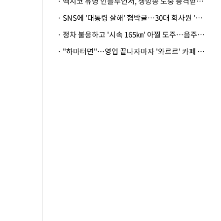
· 멕시코 유명 인플루언서, 생방송 도중 총격받아 사망
· SNS에 '대통령 살해' 협박글…30대 회사원 '불구속 송치'
· 정차 불응하고 '시속 165㎞' 아찔 도주…음주운전자 체포
· "하마터면"…영업 끝나자마자 '와르르' 카페 테라스 덮친 대리석 외벽