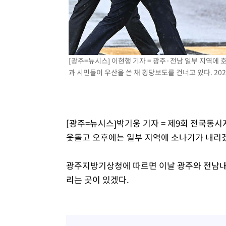
-20789초 전 >
[속보]코스피, 301.88포인트(4.58%) 내린 6296.38 마
-20654초 전 >
[속보]원·달러 환율, 0.7원 내린 1423.8원 마감
-18253초 전 >
"여기 떨어졌다"…다누리, 스페이스X 로켓 달 충돌 흔적
-15298초 전 >
손흥민, 5경기 연속골 실패…LAFC는 승부차기 끝 과달
[광주=뉴시스] 이현행 기자 = 광주·전남 일부 지역에 
-7899초 전 >
내일까지 39도 '펄펄'…기상청 "태풍 지나며 폭염 잠시 꺾
과 시민들이 우산을 쓴 채 횡당보도를 건너고 있다. 2026.
-7536초 전 >
트럼프, 한국계 진보 주지사 후보 맹공…"공산주의가 최대
-7514초 전 >
"美간섭에 합의 지연"…트럼프, '이란 호르무즈 통제권' 
-4034초 전 >
[속보]산업장관 "李정부, 원전 반대 안해…안정 전력 위해
[광주=뉴시스]박기웅 기자 = 제9회 전국동
-2731초 전 >
[속보]경찰, '홍명보 선임 논란' 대한축구협회·축구회관 
웃돌고 오후에는 일부 지역에 소나기가 내리
광주지방기상청에 따르면 이날 광주와 전남내륙에
리는 곳이 있겠다.