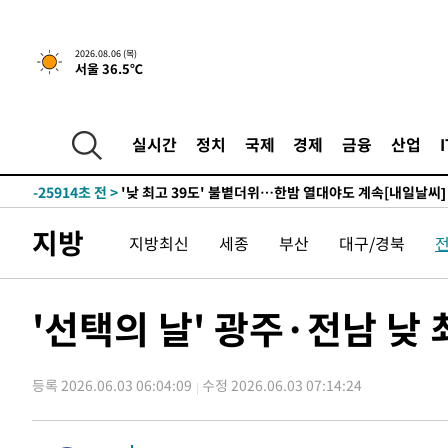
-2731초 전 >
[속보]경찰, '홍명보 선임 논란' 대한축구협회·축구회관 
-28934초 전 >
[속보]합참 "北 발사체는 단거리탄도미사일…감시·경계
2026.08.06 (목)
서울 36.5℃
화"
-28682초 전 >
日방위성, 北이 동해로 쏜 발사체는 탄도미사일 가능성
-27112초 전 >
[속보] SKT, 에이닷 서비스 장애 발생…"원인 파악 중"
-26518초 전 >
[속보]합참 "북, 동해상으로 미상 발사체 발사"
실시간
정치
국제
경제
금융
산업
-25914초 전 >
'낮 최고 39도' 불볕더위…한밤 열대야도 계속[내일날씨]
-25873초 전 >
[속보]7~9일 프로야구 3연전도 폭염 취소…11일 재개
-25535초 전 >
"韓 외환시장 개입 관측 배경엔 美의 대한국 무역적자 있
지방
지방최신
세종
부산
대구/경북
-25362초 전 >
'월드컵 탈락 후폭풍' 축구협회…초유의 압수수색에 '충격
-25202초 전 >
서울 낮 37.9도, 올여름 최고치 경신…영등포 순간 '40도
-24764초 전 >
[속보]종합특검, 대검 추가 압수수색…내란 중요임무종사
'선택의 날' 광주·전남 낮
-20859초 전 >
[속보]코스닥, 800p 회복…0.26% 오른 801.67 마감
-20789초 전 >
[속보]코스피, 301.88포인트(4.58%) 내린 6296.38 마
등록 2026.06.03 06:04:09
수정 2026.06.03 07:14:24
-20654초 전 >
[속보]원·달러 환율, 0.7원 내린 1423.8원 마감
-18253초 전 >
"여기 떨어졌다"…다누리, 스페이스X 로켓 달 충돌 흔적
-15298초 전 >
손흥민, 5경기 연속골 실패…LAFC는 승부차기 끝 과달