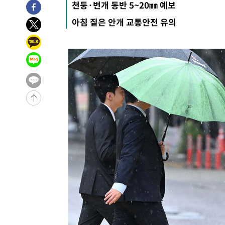
천둥·번개 동반 5~20㎜ 예보
-7899초 전 >
내일까지 39도 '펄펄'…기상청 "태풍 지나며 폭염 잠시 꺾
아침 짙은 안개 교통안전 유의
-7536초 전 >
트럼프, 한국계 진보 주지사 후보 맹공…"공산주의가 최대
-7514초 전 >
"美간섭에 합의 지연"…트럼프, '이란 호르무즈 통제권' 
-4034초 전 >
[속보]산업장관 "李정부, 원전 반대 안해…안정 전력 위해
-2731초 전 >
[속보]경찰, '홍명보 선임 논란' 대한축구협회·축구회관 
-28934초 전 >
[속보]합참 "北 발사체는 단거리탄도미사일…감시·경계
화"
-28682초 전 >
日방위성, 北이 동해로 쏜 발사체는 탄도미사일 가능성
-27112초 전 >
[속보] SKT, 에이닷 서비스 장애 발생…"원인 파악 중"
-26518초 전 >
[속보]합참 "북, 동해상으로 미상 발사체 발사"
-25914초 전 >
'낮 최고 39도' 불볕더위…한밤 열대야도 계속[내일날씨]
-25873초 전 >
[속보]7~9일 프로야구 3연전도 폭염 취소…11일 재개
-25535초 전 >
"韓 외환시장 개입 관측 배경엔 美의 대한국 무역적자 있
-25362초 전 >
'월드컵 탈락 후폭풍' 축구협회…초유의 압수수색에 '충격
-25202초 전 >
서울 낮 37.9도, 올여름 최고치 경신…영등포 순간 '40도
-24764초 전 >
[속보]종합특검, 대검 추가 압수수색…내란 중요임무종사
-20859초 전 >
[속보]코스닥, 800p 회복…0.26% 오른 801.67 마감