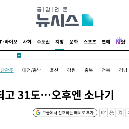
등 압수수색
태세 강
IT·바이오
사회
수도권
지방
문화
스포츠
연예
어"
전남광주
대전/충남
울산
강원
충북
전북
경남
·당황'
'
 혐의
 최고 31도…오후엔 소나기
감
구글에서 선호하는 매체로 추가
 포착
라하라 격파