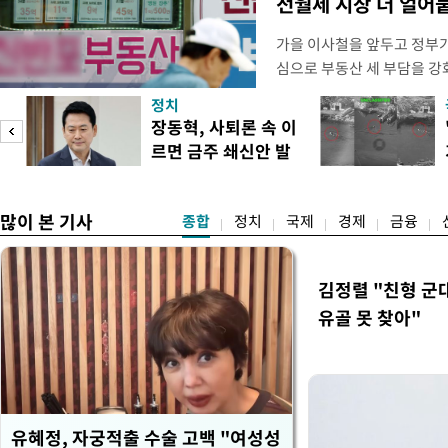
전월세 시장 더 얼어
가을 이사철을 앞두고 정부
심으로 부동산 세 부담을 
역 임차인들의 불안감이 커지
정치
이기 위해 보유 주택에 직접
장동혁, 사퇴론 속 이
집을 비워줘야 하는 상황이 
르면 금주 쇄신안 발
정부가 공급대책을 발표하겠
표
차 시장의 매
많이 본 기사
종합
정치
국제
경제
금융
김정렬 "친형 군
유골 못 찾아"
유혜정, 자궁적출 수술 고백 "여성성