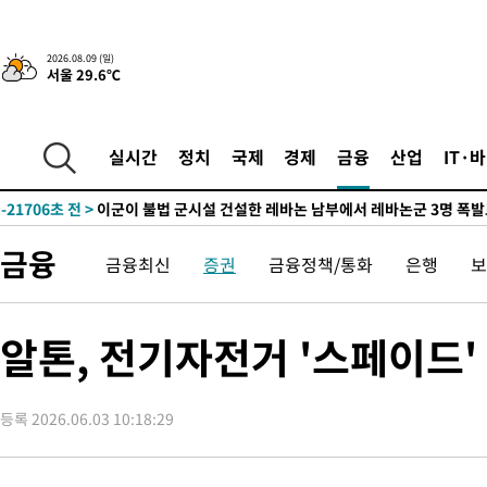
2026.08.09 (일)
서울 29.6℃
-16832초 전 >
“美 이란전 무기 소진…북한과 분쟁시 주한 미군 취약해질 수 
-31433초 전 >
'여긴 20도, 저긴 50도'…열화상 카메라로 본 폭염 저감시설 '
차'
-30904초 전 >
콜롬비아 신임 우파 대통령 취임 하루만에 차량폭탄 폭발 사건
실시간
정치
국제
경제
금융
산업
IT·
-24498초 전 >
튀르키예 외무장관, "메카 3국 방위협정은 이란이 목표 아냐 "
-21706초 전 >
이군이 불법 군시설 건설한 레바논 남부에서 레바논군 3명 폭
부상
-18824초 전 >
[속보]美중부 사령관, 이스라엘 긴급방문 다중화된 전선 상황 
금융
금융최신
증권
금융정책/통화
은행
보
-16888초 전 >
美 국방부, 켄달 전 공군장관 보안허가 취소…“에어포스원 기
보, 언론 누출”
-16857초 전 >
‘축구의 신’ 아르헨티나 축구 선수 메시의 부친 지병 별세
-16832초 전 >
“美 이란전 무기 소진…북한과 분쟁시 주한 미군 취약해질 수 
알톤, 전기자전거 '스페이드'
-31433초 전 >
'여긴 20도, 저긴 50도'…열화상 카메라로 본 폭염 저감시설 '
차'
-30904초 전 >
콜롬비아 신임 우파 대통령 취임 하루만에 차량폭탄 폭발 사건
등록 2026.06.03 10:18:29
-24498초 전 >
튀르키예 외무장관, "메카 3국 방위협정은 이란이 목표 아냐 "
-21706초 전 >
이군이 불법 군시설 건설한 레바논 남부에서 레바논군 3명 폭
부상
-18824초 전 >
[속보]美중부 사령관, 이스라엘 긴급방문 다중화된 전선 상황 