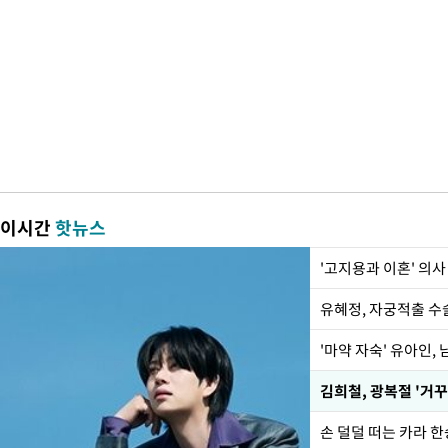
이시간
핫뉴스
'고지용과 이혼' 의사
유혜정, 자궁적출 수
'마약 자숙' 유아인,
손 덜덜 떠는 카라 