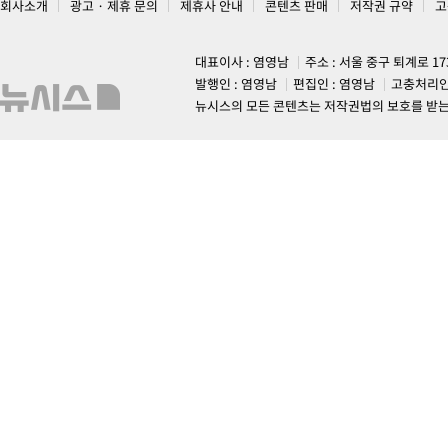
회사소개
광고 · 제휴 문의
제휴사 안내
콘텐츠 판매
저작권 규약
고
대표이사 : 염영남
주소 : 서울 중구 퇴계로 1
발행인 : 염영남
편집인 : 염영남
고충처리인
뉴시스의 모든 콘텐츠는 저작권법의 보호를 받는 바, 무