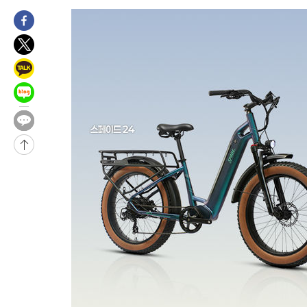
-16888초 전 >
美 국방부, 켄달 전 공군장관 보안허가 취소…“에어포스원 기
보, 언론 누출”
-16857초 전 >
‘축구의 신’ 아르헨티나 축구 선수 메시의 부친 지병 별세
-16832초 전 >
“美 이란전 무기 소진…북한과 분쟁시 주한 미군 취약해질 수 