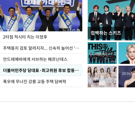
컴백하는 스키즈
이번주 국회에는 무슨 일
2타점 적시타 치는 이정후
주택용지 검토 알려지자... 신속히 늘어선 '근조화환'
안드레예바에게 서브하는 페르난데스
더불어민주당 당대표·최고위원 후보 합동연설회
폭우에 무너진 강릉 교동 주택 담벼락