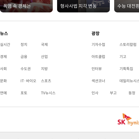
폭염 속 경제는
형사사법 지각 변동
수능 대전
뉴스
광장
실시간
정치
국제
기자수첩
스토리칼럼
경제
금융
산업
아트클럽
기고
사회
수도권
지방
인터뷰
기획특집
문화
IT·바이오
스포츠
섹션코너
데일리뉴시
연예
포토
TV뉴시스
인사
부고
동정