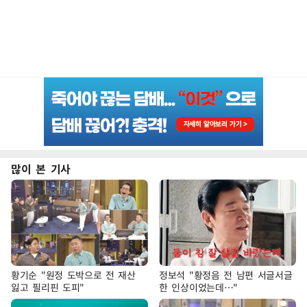
많이 본 기사
황기순 "원정 도박으로 전 재산
정보석 "황정음 전 남편 서글서글
잃고 필리핀 도피"
한 인상이었는데…"