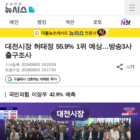
메인
랭킹
섹션
포토
대전시장 허태정 55.9% 1위 예상…방송3사
출구조사
기사등록
2026/06/03 18:20:09
가
가
최종수정
2026/06/03 19:17:50
구글에서 선호하는 매체로 추가
국민의힘 이장우 42.9% 예측