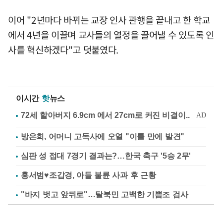
이어 "2년마다 바뀌는 교장 인사 관행을 끝내고 한 학교
에서 4년을 이끌며 교사들의 열정을 끌어낼 수 있도록 인
사를 혁신하겠다"고 덧붙였다.
이시간
핫
뉴스
방은희, 어머니 고독사에 오열 "이틀 만에 발견"
심판 성 접대 7경기 결과는?…한국 축구 '5승 2무'
홍서범♥조갑경, 아들 불륜 사과 후 근황
"바지 벗고 앞뒤로"…탈북민 고백한 기쁨조 검사