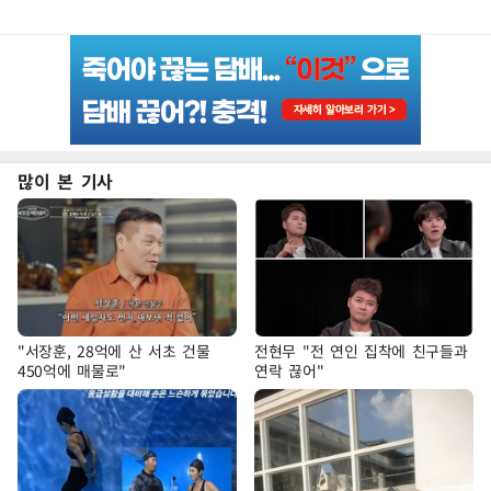
많이 본 기사
"서장훈, 28억에 산 서초 건물
전현무 "전 연인 집착에 친구들과
450억에 매물로"
연락 끊어"