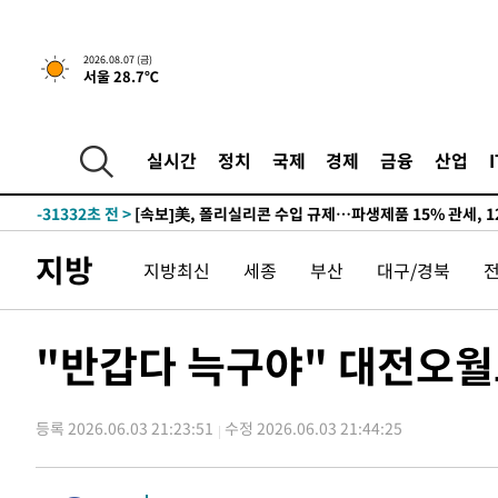
2026.08.07 (금)
서울 28.7℃
실시간
정치
국제
경제
금융
산업
-27183초 전 >
[속보] 뉴욕증시, 일제 하락 마감…나스닥 0.06%↓
-31332초 전 >
[속보]美, 폴리실리콘 수입 규제…파생제품 15% 관세, 1
발효
-29483초 전 >
[속보]트럼프, 美 원정출산 금지 행정명령 서명
지방
지방최신
세종
부산
대구/경북
-27183초 전 >
[속보] 뉴욕증시, 일제 하락 마감…나스닥 0.06%↓
-31332초 전 >
[속보]美, 폴리실리콘 수입 규제…파생제품 15% 관세, 1
발효
-29483초 전 >
[속보]트럼프, 美 원정출산 금지 행정명령 서명
"반갑다 늑구야" 대전오월
-27183초 전 >
[속보] 뉴욕증시, 일제 하락 마감…나스닥 0.06%↓
등록 2026.06.03 21:23:51
수정 2026.06.03 21:44:25