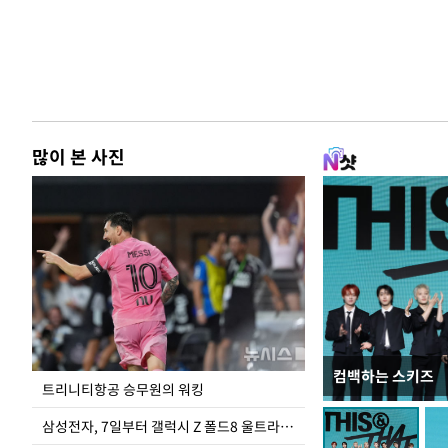
많이 본 사진
컴백하는 스키즈
입추 하루 앞둔 
트리니티항공 승무원의 워킹
폭염
삼성전자, 7일부터 갤럭시 Z 폴드8 울트라·폴드8·플립8 출시