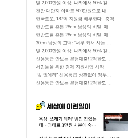
옥상 '쓰레기 테러' 범인 잡았는
데…과태료 3만원 처분에 숙박업
주 허탈