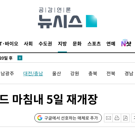
IT·바이오
사회
수도권
지방
문화
스포츠
연예
20일 후
전남광주
대전/충남
울산
강원
충북
전북
경남
20일 후
드 마침내 5일 재개장
구글에서 선호하는 매체로 추가