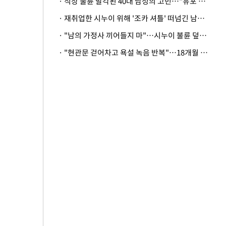
· 직장 불륜 발각된 40대 남성의 고민…"유포 동료 명예훼손·협박죄 고소 가능할까"
· 재취업한 시누이 위해 '조카 셔틀' 떠넘긴 남편…아내 "난 못한다"
· "남의 가정사 끼어들지 마"…시누이 불륜 덮으려는 남편에 억울한 아내
· "현관문 걷어차고 욕설 녹음 반복"…18개월 아기 키우는 집 뒤흔든 '앞집의 비극'