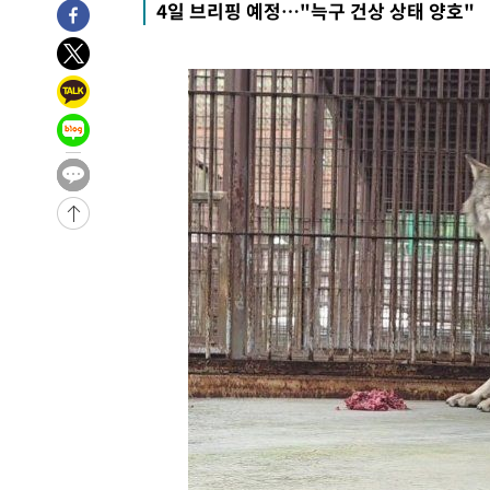
4일 브리핑 예정…"늑구 건상 상태 양호"