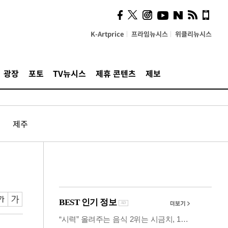
의견, 국토부·LH에 충실히
전달할 것"
K-Artprice
프라임뉴시스
위클리뉴시스
광장
포토
TV뉴시스
제휴 콘텐츠
제보
제주