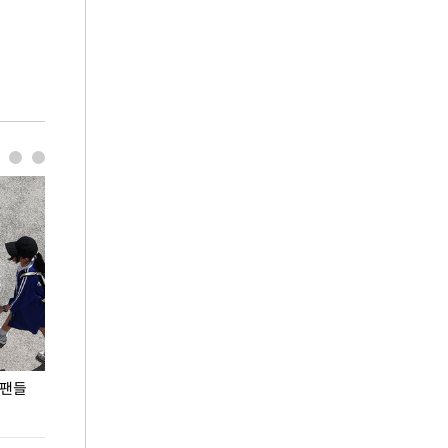
 팬들
이 대통령, '청년 대책 속도 높여야…폭염 문제도
입추 코앞인데 전
총력 대응'