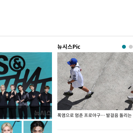
뉴시스Pic
전남광주… 열화상 카메라에 담긴
폭염으로 멈춘 프로야구… 발걸음 돌리는