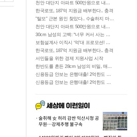
술취해 女 허리 감싼 익산시청 공
무원…강제추행 불구속