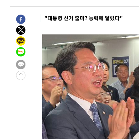
-12888초 전 >
'낮 최고 34도' 전국 더위 지속…강원·경상권 오전 비
-11536초 전 >
파키스탄 보안군, 대 테러작전으로 남서부의 무장세력 소탕
"대통령 선거 출마? 능력에 달렸다"
명 살해
-10083초 전 >
인천 앞바다 연락두절 모터보트 승선원 3명 전원 구조
-9752초 전 >
이집트, 가자 협상 당사자들에게 약속이행과 방해금지 촉구
-5408초 전 >
트럼프, 이란 추가 요구에 "저강도 대응…이건 체스게임"