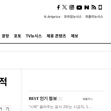
잃은 청년 다시 일으킨 카누
[당신 옆 장애인]
K-Artprice
프라임뉴시스
위클리뉴시스
광장
포토
TV뉴시스
제휴 콘텐츠
제보
도적