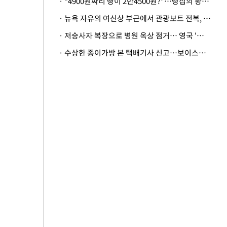
· “4900원짜리 빵이 2만4500원?”…빵집의 황당한 계산법
· 뉴욕 자유의 여신상 부근에서 관광보트 전복, 엄마와 딸아기 사망
· 저승사자 복장으로 병원 옥상 점거… 영국 '흑사병 의사'의 기행
· 수상한 종이가방 본 택배기사 신고…보이스피싱 피해 3000만원 막아