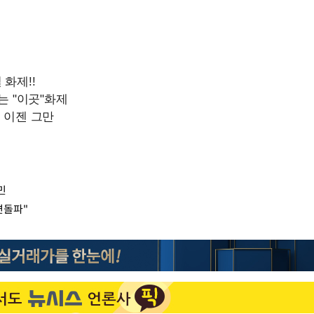
민
면돌파"