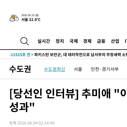
-16372초 전 >
[속보]원·달러 환율, 오전 9시 1410.3원
-16110초 전 >
[속보]코스닥, 8.85포인트(1.11%) 오른 807.66 개장
2026.08.10 (월)
서울 32.9℃
-16106초 전 >
[속보]코스피, 47.56포인트(0.76%) 오른 6306.33 개장
-14542초 전 >
[속보]지하철 1호선 상행선 용산역 무정차 통과…"집회·
-12867초 전 >
'낮 최고 34도' 전국 더위 지속…강원·경상권 오전 비
실시간
정치
국제
경제
금융
산업
-11515초 전 >
파키스탄 보안군, 대 테러작전으로 남서부의 무장세력 소탕
명 살해
-10062초 전 >
인천 앞바다 연락두절 모터보트 승선원 3명 전원 구조
-9731초 전 >
이집트, 가자 협상 당사자들에게 약속이행과 방해금지 촉구
수도권
수도권최신
서울
인천·경기서부
-5387초 전 >
트럼프, 이란 추가 요구에 "저강도 대응…이건 체스게임"
-31981초 전 >
포항스틸야드 관중석 천장 석재 낙하…K리그 전구장 긴급
-20629초 전 >
[속보]'전장연 시위' 1호선 용산역 상행선 무정차 통과 종
[당선인 인터뷰] 추미애 "
-19107초 전 >
[속보]코스닥 지수 5%대 급등에 '매수 사이드카' 발동
성과"
-16393초 전 >
[속보]원·달러 환율, 오전 9시 1410.3원
-16131초 전 >
[속보]코스닥, 8.85포인트(1.11%) 오른 807.66 개장
-16127초 전 >
[속보]코스피, 47.56포인트(0.76%) 오른 6306.33 개장
등록 2026.06.04 02:14:49
-14563초 전 >
[속보]지하철 1호선 상행선 용산역 무정차 통과…"집회·