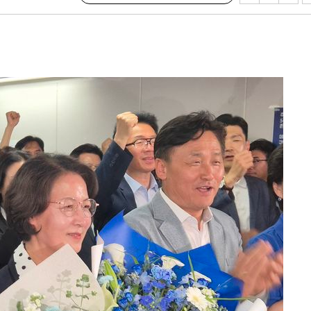
전..15