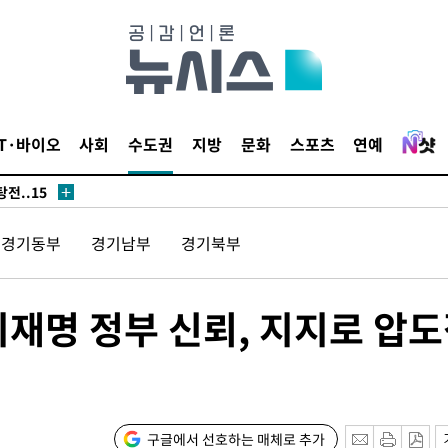
시위"
IT·바이오
사회
수도권
지방
문화
스포츠
연예
전..15
경기동부
경기남부
경기북부
 점검
료
이재명 정부 신뢰, 지지로 압
구글에서 선호하는 매체로 추가
시위"