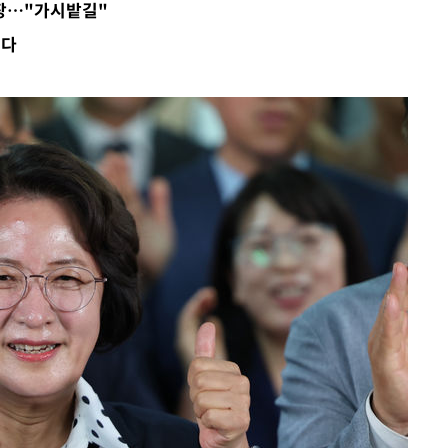
장…"가시밭길"
되다