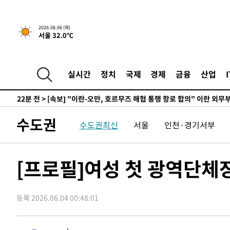
-29831초 전 >
[속보]코스피, 119.51포인트(1.81%) 내린 6478.75 개
-26278초 전 >
6월 경상수지 497.3억 달러…두 달 연속 사상 최대
2026.08.06 (목)
서울 32.0℃
-26229초 전 >
서울 낮 39도 '폭염중대경보'…40도 관측 가능성도
-23591초 전 >
미 워싱턴주 스포캔 시의 통제불능 3개 산불, 방화선 일부
-15764초 전 >
[속보] 호르무즈 해협 이란-오만 협상 기대속 뉴욕증시 혼
실시간
정치
국제
경제
금융
산업
우 0.49%↑
-14119초 전 >
[속보] 이란 대통령 "지금 최고지도자와 소통하기가 매우
취임 3년 인터뷰
22분 전 >
[속보] "이란-오만, 호르무즈 해협 통행 항로 합의" 이란 외무
-31301초 전 >
서울 열대야 15일째 지속…비공식 '초열대야' 30도 넘어
수도권
수도권최신
서울
인천·경기서부
-29868초 전 >
[속보]코스닥, 2.15포인트(0.27%) 내린 797.44 출발
-29851초 전 >
[속보]코스피, 119.51포인트(1.81%) 내린 6478.75 개
-26298초 전 >
6월 경상수지 497.3억 달러…두 달 연속 사상 최대
[프로필]여성 첫 광역단체
-26249초 전 >
서울 낮 39도 '폭염중대경보'…40도 관측 가능성도
-23611초 전 >
미 워싱턴주 스포캔 시의 통제불능 3개 산불, 방화선 일부
-15784초 전 >
[속보] 호르무즈 해협 이란-오만 협상 기대속 뉴욕증시 혼
등록 2026.06.04 00:48:01
우 0.49%↑
-14139초 전 >
[속보] 이란 대통령 "지금 최고지도자와 소통하기가 매우
취임 3년 인터뷰
21분 전 >
[속보] "이란-오만, 호르무즈 해협 통행 항로 합의" 이란 외무