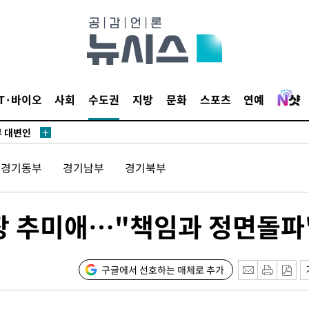
장
 구축
조 마감 다
IT·바이오
사회
수도권
지방
문화
스포츠
연예
 어려워"
부 대변인
경기동부
경기남부
경기북부
장
장 추미애…"책임과 정면돌파
 구축
조 마감 다
구글에서 선호하는 매체로 추가
 어려워"
부 대변인