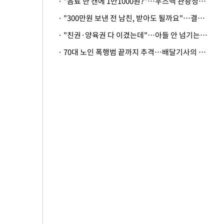
· "음료 한 캔에 1만1000원?"…우즈벡 관광청까지 나섰다, 유튜버 폭로 후폭풍
· "300만원 보낸 전 남친, 받아도 될까요"…결혼 앞둔 예비신부의 뜻밖 고충
· "친권·양육권 다 이겼는데"…아들 안 넘기는 아내에 '강제집행' 가능할까
· 70대 노인 폭행범 끝까지 추격…배달기사의 용기, 추가 피해 막았다