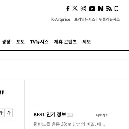
카페사장들 "배달플랫폼 상
생안이 더 절실"
K-Artprice
프라임뉴시스
위클리뉴시스
광장
포토
TV뉴시스
제휴 콘텐츠
제보
"