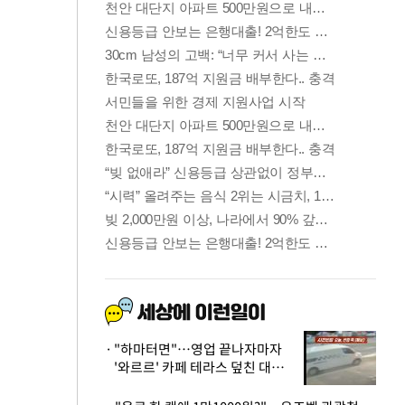
"하마터면"…영업 끝나자마자
'와르르' 카페 테라스 덮친 대리
석 외벽