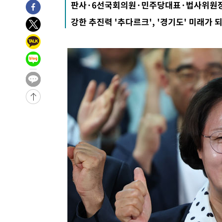
판사·6선국회의원·민주당대표·법사위원
강한 추진력 '추다르크', '경기도' 미래가 