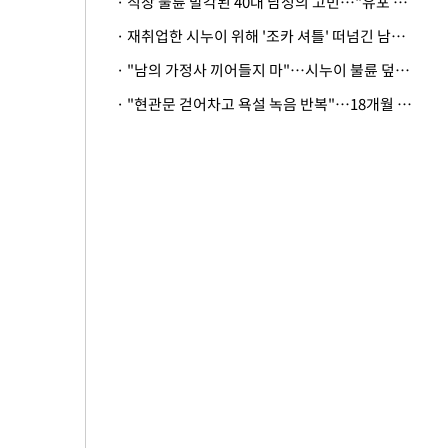
· 직장 불륜 발각된 40대 남성의 고민…"유포 동료 명예훼손·협박죄 고소 가능할까"
· 재취업한 시누이 위해 '조카 셔틀' 떠넘긴 남편…아내 "난 못한다"
· "남의 가정사 끼어들지 마"…시누이 불륜 덮으려는 남편에 억울한 아내
· "현관문 걷어차고 욕설 녹음 반복"…18개월 아기 키우는 집 뒤흔든 '앞집의 비극'