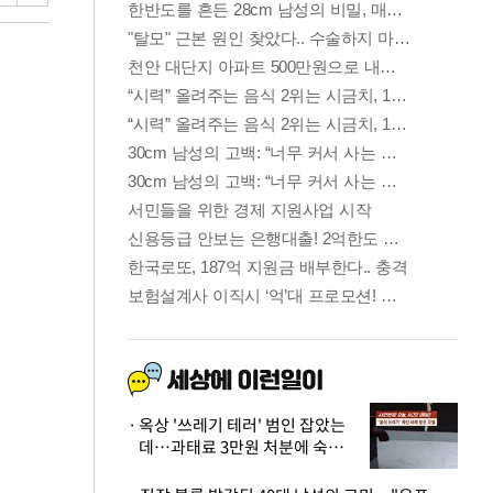
옥상 '쓰레기 테러' 범인 잡았는
데…과태료 3만원 처분에 숙박업
주 허탈