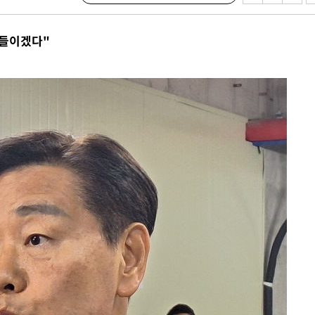
 절차 개시
25.3%↑
아들이겠다"
사망
 하향
별재난지역
…희망지 못
날씨]
요 선제 대
단
무'
 마쳐