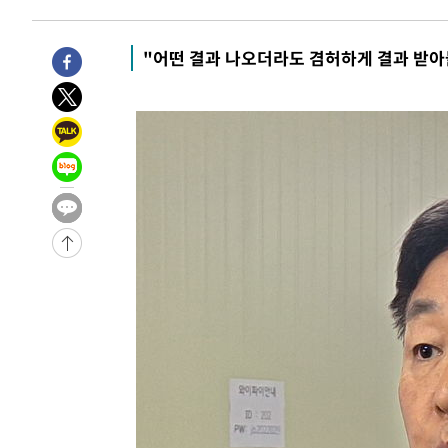
병태 후임
-14517초 전 >
[속보]국힘 윤리위, '돌려차기 발언' 진종오·서범수 징계
-9842초 전 >
[속보] 7월 중국 수출 23.9%↑ 수입 27.5%↑…무역총액 
"어떤 결과 나오더라도 겸허하게 결과 받
-7002초 전 >
[속보]'채상병 순직 책임' 임성근, 항소심도 징역 3년
-6868초 전 >
[속보]종합특검, '관저이전 봐주기 감사' 유병호 구속기소
-3468초 전 >
민주 콩고 에볼라환자 4천명 돌파, 4053명 발생 1850명 
-31334초 전 >
"낮 기온 소폭 하락"…수도권 폭염중대경보, 폭염경보로
-31298초 전 >
[속보]이 대통령, '호우피해' 안동·의성 관할 4개 면 특
선포
-31261초 전 >
[단독]중수청 지원 검사들, 정원 초과 시 낮은 계급 임용
갈 수도
-29232초 전 >
낮 최고 37도 찜통더위…곳곳 소나기·강원 많은 비[내일
-27538초 전 >
SK하이닉스, 용인·청주 팹에 54조 투자…"AI 메모리 수
응"
-24394초 전 >
여자배구 이재영·이다영 자매, 아제르바이잔 투란VC 입
-23647초 전 >
외국인 심판 성 접대 7경기 들여다보니…한국 축구 '5승 2
-23381초 전 >
[속보]코스닥, 2.86포인트(0.36%) 내린 798.81마감
-23334초 전 >
[속보]코스피, 6200선 약보합…0.60% 내린 6258.77에
-23314초 전 >
[속보]원·달러 환율, 7.7원 내린 1416.1원 마감
-23203초 전 >
[속보] 노원서 40.1도 관측…서울, 2018년 이후 첫 40도