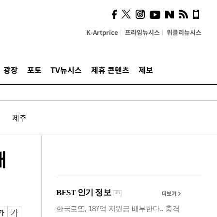
시, 스마트폰 액세서리에
NFC 더했다
K-Artprice
프라임뉴시스
위클리뉴시스
광장
포토
TV뉴시스
제휴 콘텐츠
제보
제주
패