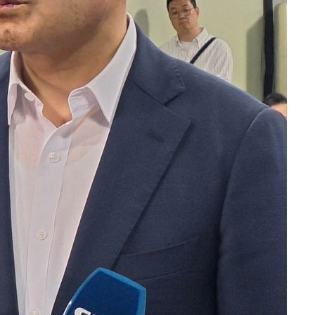
부장 기소
"
협회
 교수…이
 절차 개시
25.3%↑
사망