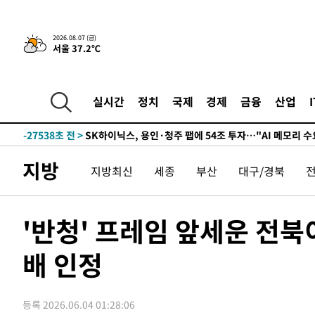
-3468초 전 >
민주 콩고 에볼라환자 4천명 돌파, 4053명 발생 1850명 
-31334초 전 >
"낮 기온 소폭 하락"…수도권 폭염중대경보, 폭염경보로
2026.08.07 (금)
서울 37.2℃
-31298초 전 >
[속보]이 대통령, '호우피해' 안동·의성 관할 4개 면 특
선포
-31261초 전 >
[단독]중수청 지원 검사들, 정원 초과 시 낮은 계급 임용
갈 수도
-29232초 전 >
낮 최고 37도 찜통더위…곳곳 소나기·강원 많은 비[내일
실시간
정치
국제
경제
금융
산업
-27538초 전 >
SK하이닉스, 용인·청주 팹에 54조 투자…"AI 메모리 수
응"
-24394초 전 >
여자배구 이재영·이다영 자매, 아제르바이잔 투란VC 입
-23647초 전 >
외국인 심판 성 접대 7경기 들여다보니…한국 축구 '5승 2
지방
지방최신
세종
부산
대구/경북
-23381초 전 >
[속보]코스닥, 2.86포인트(0.36%) 내린 798.81마감
-23334초 전 >
[속보]코스피, 6200선 약보합…0.60% 내린 6258.77에
-23314초 전 >
[속보]원·달러 환율, 7.7원 내린 1416.1원 마감
'반청' 프레임 앞세운 전북
-23203초 전 >
[속보] 노원서 40.1도 관측…서울, 2018년 이후 첫 40도
배 인정
-20293초 전 >
[속보]종합특검, '계엄 수용공간 확보' 신용해 前교정본
-19166초 전 >
외신들도 주목한 韓축구 파문…"국민적 공분에 수사 재개
-19137초 전 >
11시간 압수수색에 성접대 파문까지…'쑥대밭' 된 축구
등록 2026.06.04 01:28:06
-18159초 전 >
[속보]규제합리화위원회 부위원장에 김태유 서울대 공대