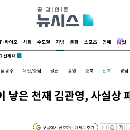
사망
 하향
별재난지역
…희망지 못
날씨]
IT·바이오
사회
수도권
지방
문화
스포츠
연예
요 선제 대
단
무'
전남광주
대전/충남
울산
강원
충북
전북
경남
 마쳐
이 낳은 천재 김관영, 사실상 
부장 기소
"
협회
구글에서 선호하는 매체로 추가
 교수…이