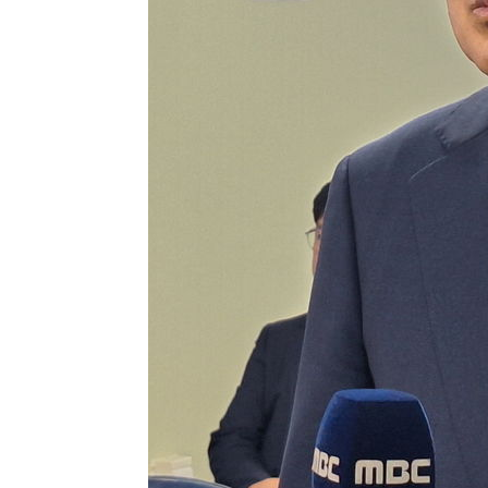
-20293초 전 >
[속보]종합특검, '계엄 수용공간 확보' 신용해 前교정본
-19166초 전 >
외신들도 주목한 韓축구 파문…"국민적 공분에 수사 재개
-19137초 전 >
11시간 압수수색에 성접대 파문까지…'쑥대밭' 된 축구
-18159초 전 >
[속보]규제합리화위원회 부위원장에 김태유 서울대 공대
병태 후임
-14517초 전 >
[속보]국힘 윤리위, '돌려차기 발언' 진종오·서범수 징계
-9842초 전 >
[속보] 7월 중국 수출 23.9%↑ 수입 27.5%↑…무역총액 
-7002초 전 >
[속보]'채상병 순직 책임' 임성근, 항소심도 징역 3년
-6868초 전 >
[속보]종합특검, '관저이전 봐주기 감사' 유병호 구속기소
-3468초 전 >
민주 콩고 에볼라환자 4천명 돌파, 4053명 발생 1850명 