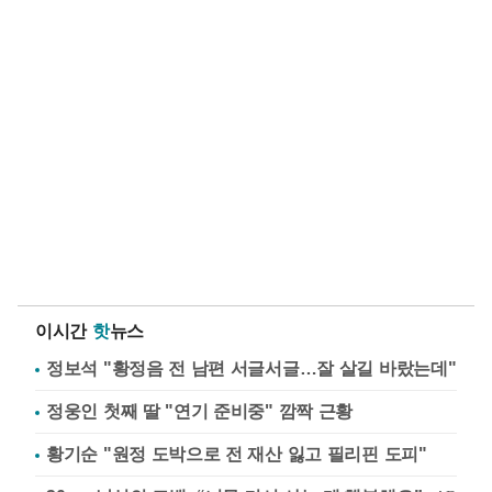
이시간
핫
뉴스
정보석 "황정음 전 남편 서글서글…잘 살길 바랐는데"
정웅인 첫째 딸 "연기 준비중" 깜짝 근황
황기순 "원정 도박으로 전 재산 잃고 필리핀 도피"