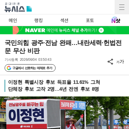
메인
랭킹
섹션
포토
국민의힘 광주·전남 완패…내란세력·헌법전
문 무산 비판
기사등록
2026/06/04 03:50:43
가
가
구글에서 선호하는 매체로 추가
이정현 특별시장 후보 득표율 11.61% 그쳐
단체장 후보 고작 2명…4년 전엔 후보 8명