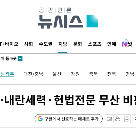
 사망
 CDC
 압수수색
IT·바이오
사회
수도권
지방
문화
스포츠
연예
위 등 9곳
출발
전남광주
대전/충남
울산
강원
충북
전북
경남
개장
3명은 중
…내란세력·헌법전문 무산 비
에서 두차
0일 후 발
구글에서 선호하는 매체로 추가