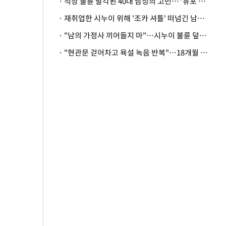
· 직장 불륜 발각된 40대 남성의 고민…"유포 동료 명예훼손·협박죄 고소 가능할까"
· 재취업한 시누이 위해 '조카 셔틀' 떠넘긴 남편…아내 "난 못한다"
· "남의 가정사 끼어들지 마"…시누이 불륜 덮으려는 남편에 억울한 아내
· "현관문 걷어차고 욕설 녹음 반복"…18개월 아기 키우는 집 뒤흔든 '앞집의 비극'