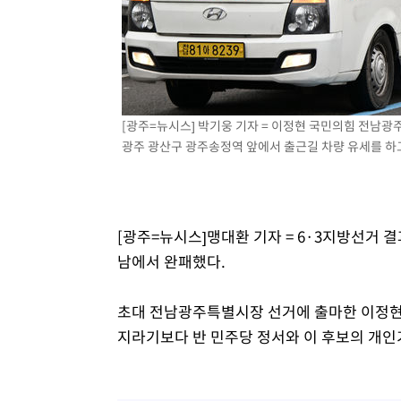
례 큰 폭발음
-7249초 전 >
[속보]美, 폴리실리콘 수입 규제…파생제품 15% 관세, 12
효
-5400초 전 >
[속보]트럼프, 美 원정출산 금지 행정명령 서명
-3100초 전 >
[속보] 뉴욕증시, 일제 하락 마감…나스닥 0.06%↓
[광주=뉴시스] 박기웅 기자 = 이정현 국민의힘 전남광
광주 광산구 광주송정역 앞에서 출근길 차량 유세를 하고 있
[광주=뉴시스]맹대환 기자 = 6·3지방선거 
남에서 완패했다.
초대 전남광주특별시장 선거에 출마한 이정현 
지라기보다 반 민주당 정서와 이 후보의 개인