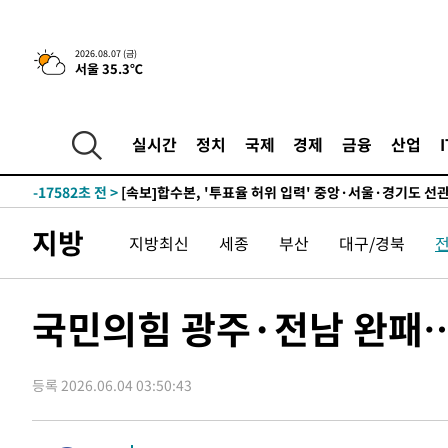
-24144초 전 >
[속보]종합특검, '관저이전 봐주기 감사' 유병호 구속기소
-20744초 전 >
민주 콩고 에볼라환자 4천명 돌파, 4053명 발생 1850명
2026.08.07 (금)
서울 35.3℃
-19994초 전 >
[속보]'300억원대 사기 혐의' 차가원 대표 구속 송치
-19188초 전 >
"미 전국적 살모네라 식중독 원인은 멕시코산 할라피뇨"--
-17701초 전 >
[속보]경찰·노동부, HL만도 평택사업장 끼임 사망 관련
실시간
정치
국제
경제
금융
산업
-17582초 전 >
[속보]합수본, '투표율 허위 입력' 중앙·서울·경기도 선관
압수수색
-17337초 전 >
[속보]원·달러 환율, 오전 9시 1423.8원
-17133초 전 >
[속보]삼성전자·SK하이닉스 동반 강보합…1%대 상승 
지방
지방최신
세종
부산
대구/경북
-17119초 전 >
[속보]코스닥, 5.95포인트(0.74%) 상승한 807.62개장
-17087초 전 >
[속보]코스피, 6300선 재탈환…1.09% 오른 6365.07 
-14252초 전 >
시리아 다마스쿠스 교외에서 미니버스 폭발.. 14명 부상, 
국민의힘 광주·전남 완패
태
-13550초 전 >
입추에도 극한더위…서울 낮 39도 '폭염중대경보'
-8514초 전 >
이란, 호르무즈서 "적국 목표물들"과 대치로 남부 케슘섬
례 큰 폭발음
등록 2026.06.04 03:50:43
-7229초 전 >
[속보]美, 폴리실리콘 수입 규제…파생제품 15% 관세, 12
효
-5380초 전 >
[속보]트럼프, 美 원정출산 금지 행정명령 서명
-3080초 전 >
[속보] 뉴욕증시, 일제 하락 마감…나스닥 0.06%↓