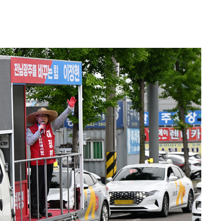
쳐
 절차 개시
액
 사망
 CDC
 압수수색
위 등 9곳
출발
개장
3명은 중
에서 두차