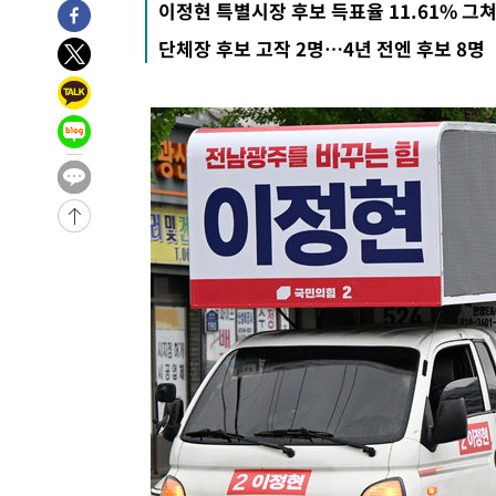
이정현 특별시장 후보 득표율 11.61% 그
-31813초 전 >
[속보]국힘 윤리위, '돌려차기 발언' 진종오·서범수 징계
단체장 후보 고작 2명…4년 전엔 후보 8명
-27138초 전 >
[속보] 7월 중국 수출 23.9%↑ 수입 27.5%↑…무역총
25.3%↑
-24298초 전 >
[속보]'채상병 순직 책임' 임성근, 항소심도 징역 3년
-24164초 전 >
[속보]종합특검, '관저이전 봐주기 감사' 유병호 구속기소
-20764초 전 >
민주 콩고 에볼라환자 4천명 돌파, 4053명 발생 1850명
-20014초 전 >
[속보]'300억원대 사기 혐의' 차가원 대표 구속 송치
-19208초 전 >
"미 전국적 살모네라 식중독 원인은 멕시코산 할라피뇨"--
-17721초 전 >
[속보]경찰·노동부, HL만도 평택사업장 끼임 사망 관련
-17602초 전 >
[속보]합수본, '투표율 허위 입력' 중앙·서울·경기도 선관
압수수색
-17357초 전 >
[속보]원·달러 환율, 오전 9시 1423.8원
-17153초 전 >
[속보]삼성전자·SK하이닉스 동반 강보합…1%대 상승 
-17139초 전 >
[속보]코스닥, 5.95포인트(0.74%) 상승한 807.62개장
-17107초 전 >
[속보]코스피, 6300선 재탈환…1.09% 오른 6365.07 
-14272초 전 >
시리아 다마스쿠스 교외에서 미니버스 폭발.. 14명 부상, 
태
-13570초 전 >
입추에도 극한더위…서울 낮 39도 '폭염중대경보'
-8534초 전 >
이란, 호르무즈서 "적국 목표물들"과 대치로 남부 케슘섬