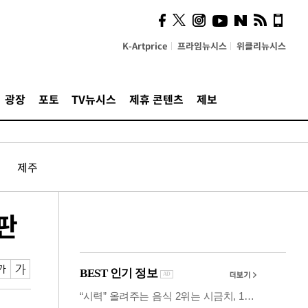
시, 스마트폰 액세서리에
NFC 더했다
K-Artprice
프라임뉴시스
위클리뉴시스
광장
포토
TV뉴시스
제휴 콘텐츠
제보
제주
판