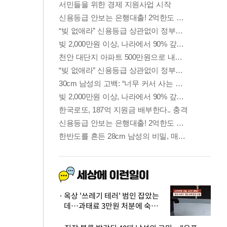
옥상 '쓰레기 테러' 범인 잡았는
데…과태료 3만원 처분에 숙박업
주 허탈