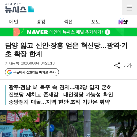
메인
랭킹
섹션
포토
담양 잃고 신안·장흥 얻은 혁신당…광역·기
초 확장 한계
기사등록
2026/06/04 04:21:13
가
가
구글에서 선호하는 매체로 추가
광주·전남 民 독주 속 견제…제2당 입지 굳혀
진보당 제치고 존재감…대안정당 가능성 확인
중앙정치 매몰…지역 현안·조직 기반은 취약