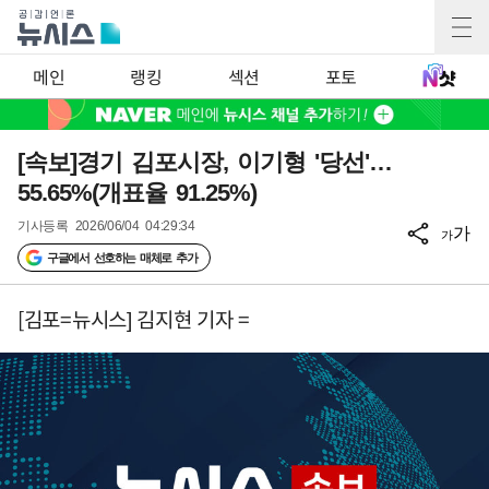
메인
랭킹
섹션
포토
[속보]경기 김포시장, 이기형 '당선'…
55.65%(개표율 91.25%)
기사등록
2026/06/04 04:29:34
가
가
구글에서 선호하는 매체로 추가
[김포=뉴시스] 김지현 기자 =