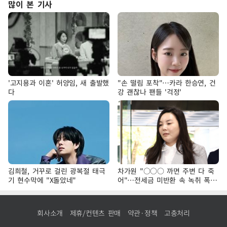
많이 본 기사
'고지용과 이혼' 허양임, 새 출발했
"손 떨림 포착"…카라 한승연, 건
다
강 괜찮나 팬들 '걱정'
김희철, 거꾸로 걸린 광복절 태극
차가원 "○○○ 까면 주변 다 죽
기 현수막에 "X돌았네"
어"…전세금 미반환 속 녹취 폭로
파장
회사소개
제휴/컨텐츠 판매
약관·정책
고충처리