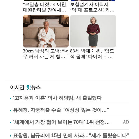
이시간
핫
뉴스
'고지용과 이혼' 의사 허양임, 새 출발했다
유혜정, 자궁적출 수술 "여성성 잃는 것이…"
표창원, 남규리에 15년 만에 사과…"제가 틀렸습니다"