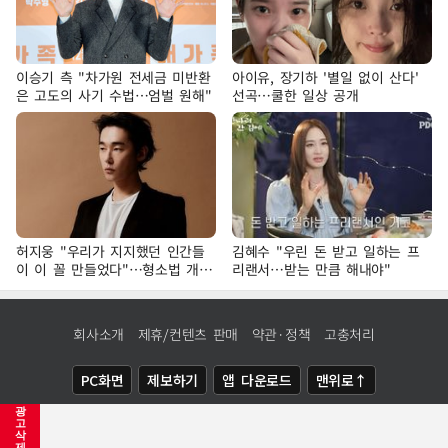
이승기 측 "차가원 전세금 미반환
아이유, 장기하 '별일 없이 산다'
은 고도의 사기 수법…엄벌 원해"
선곡…쿨한 일상 공개
허지웅 "우리가 지지했던 인간들
김혜수 "우린 돈 받고 일하는 프
이 이 꼴 만들었다"…형소법 개정
리랜서…받는 만큼 해내야"
에 격한 반응
회사소개
제휴/컨텐츠 판매
약관·정책
고충처리
PC화면
제보하기
앱 다운로드
맨위로↑
광
COPYRIGHTⓒ
NEWSIS
ALL RIGHTS RESERVED.
고
삭
제