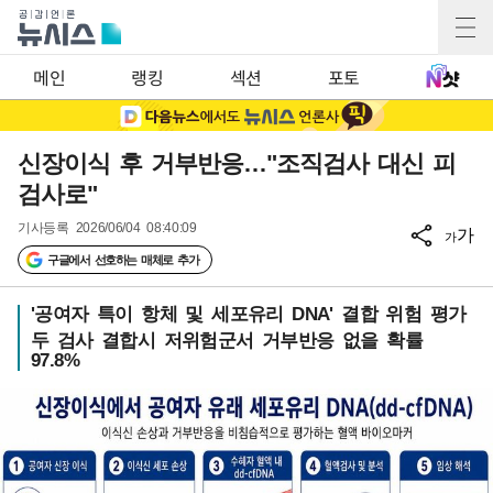
메인
랭킹
섹션
포토
신장이식 후 거부반응…"조직검사 대신 피
검사로"
기사등록
2026/06/04 08:40:09
가
가
구글에서 선호하는 매체로 추가
'공여자 특이 항체 및 세포유리 DNA' 결합 위험 평가
두 검사 결합시 저위험군서 거부반응 없을 확률
97.8%