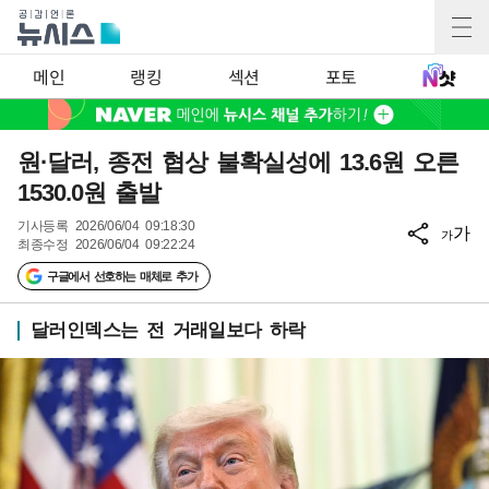
메인
랭킹
섹션
포토
원·달러, 종전 협상 불확실성에 13.6원 오른
1530.0원 출발
기사등록
2026/06/04 09:18:30
가
가
최종수정
2026/06/04 09:22:24
구글에서 선호하는 매체로 추가
달러인덱스는 전 거래일보다 하락