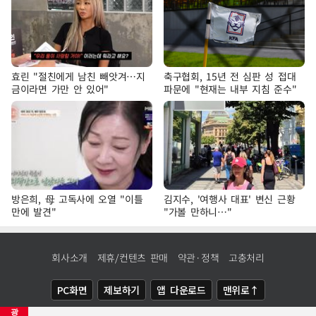
효린 "절친에게 남친 빼앗겨…지
축구협회, 15년 전 심판 성 접대
금이라면 가만 안 있어"
파문에 "현재는 내부 지침 준수"
방은희, 母 고독사에 오열 "이틀
김지수, '여행사 대표' 변신 근황
만에 발견"
"가볼 만하니…"
회사소개
제휴/컨텐츠 판매
약관·정책
고충처리
PC화면
제보하기
앱 다운로드
맨위로↑
광